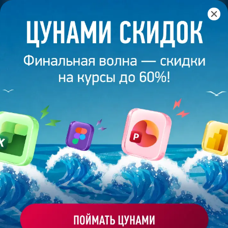
Главная
/
Банк слайдов
/
Презентация 636 – Работа
выполнена выпускником академии презентаций
Bonnie&Slide
ПРЕЗЕНТАЦИЯ 636 – РАБОТА
ВЫПОЛНЕНА ВЫПУСКНИКОМ
АКАДЕМИИ ПРЕЗЕНТАЦИЙ
BONNIE&SLIDE
Моё избранное