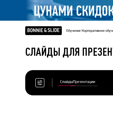
Обучение
Корпоративное обуч
Главная
/
Банк слайдов
СЛАЙДЫ ДЛЯ ПРЕЗЕН
Слайды
Презентации
Сбросить
все
фильтры
Цветовая