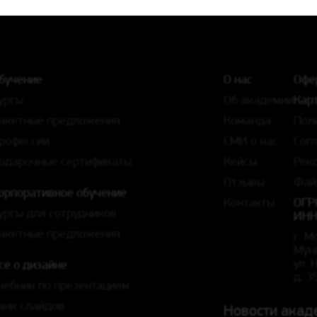
бучение
О нас
Офе
урсы
Об академии
Карт
акетные предложения
Команда
Пол
рофессии
СМИ о нас
Сог
одарочные сертификаты
Кейсы
Рек
Отзывы
Фай
орпоративное обучение
Контакты
ОГР
урсы для сотрудников
ИНН
акетные предложения
г. М
Мун
ул.
сё о дизайне
д. 3
чебник по презентациям
анк слайдов
Новости акад