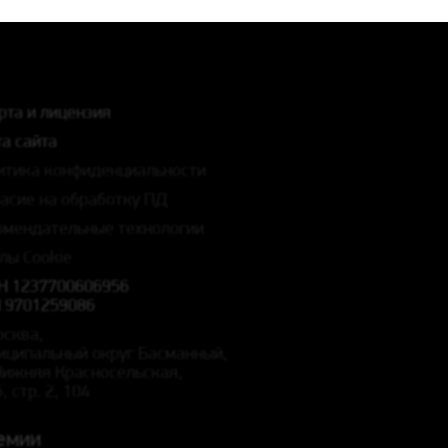
рта и лицензия
а сайта
итика конфиденциальности
ласие на обработку ПД
омендательные технологии
лы Cookie
Н 1237700606956
 9701259086
осква,
иципальный округ Басманный,
 Нижняя Красносельская,
5, стр. 2, 104
емии