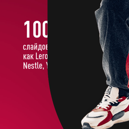
1000+
слайдов для таких брендов
как Leroy Merlin, Альфа-Банк,
Nestle, Yandeх, Mastercard