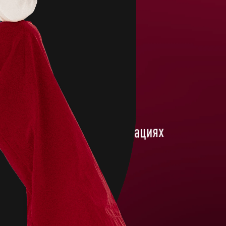
8+
лет в образовании
и убойных презентациях