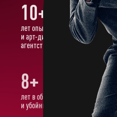
10+
лет опыта в дизайне
и арт-дирекшн в рекламном
агентстве BBDO
8+
лет в образовании
и убойных презентациях