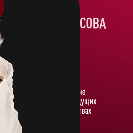
СВЕТЛАНА ФИРСОВА
Дизайн-директор, сооснователь
10+
лет опыта в дизайне
и маркетинге в ведущих
рекламных агентствах
BBDO и McCann