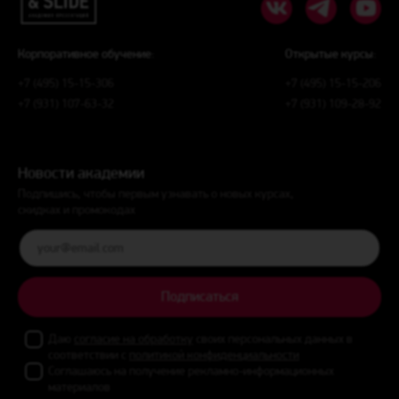
Корпоративное обучение:
Открытые курсы:
+7 (495) 15-15-306
+7 (495) 15-15-206
+7 (931) 107-63-32
+7 (931) 109-28-92
Новости академии
Подпишись, чтобы первым узнавать о новых курсах,
скидках и промокодах
Подписаться
Даю
согласие на обработку
своих персональных данных в
соответствии с
политикой конфиденциальности
Соглашаюсь на получение рекламно-информационных
материалов