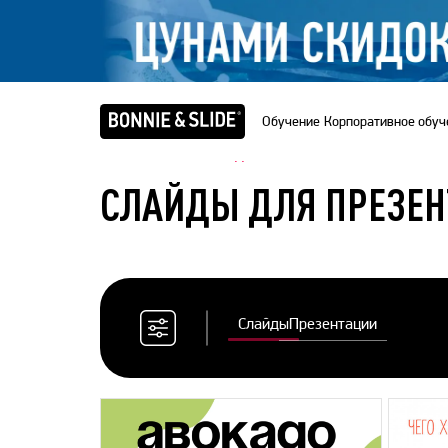
Обучение
Корпоративное обуч
Главная
/
Банк слайдов
СЛАЙДЫ ДЛЯ ПРЕЗЕ
Слайды
Презентации
Сбросить
все
фильтры
Цветовая