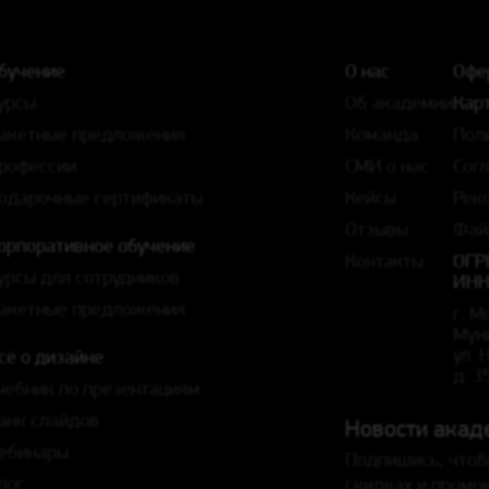
бучение
О нас
Офе
урсы
Об академии
Карт
акетные предложения
Команда
Пол
рофессии
СМИ о нас
Сог
одарочные сертификаты
Кейсы
Рек
Отзывы
Фай
орпоративное обучение
Контакты
ОГР
урсы для сотрудников
ИНН
акетные предложения
г. М
Мун
ул.
сё о дизайне
д. 3
чебник по презентациям
анк слайдов
Новости акад
ебинары
Подпишись, чтоб
лог
скидках и промо