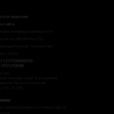
рта и лицензия
а сайта
итика конфиденциальности
ласие на обработку ПД
омендательные технологии
лы Cookie
Н 1237700606956
 9701259086
осква,
иципальный округ Басманный,
 Нижняя Красносельская,
5, стр. 2, 104
емии
ы первым узнавать о новых курсах,
кодах