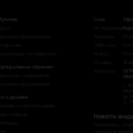
бучение
О нас
Офе
урсы
Об академии
Карт
акетные предложения
Команда
Пол
рофессии
СМИ о нас
Сог
одарочные сертификаты
Кейсы
Рек
Отзывы
Фай
орпоративное обучение
Контакты
ОГР
урсы для сотрудников
ИНН
акетные предложения
г. М
Мун
ул.
сё о дизайне
д. 3
чебник по презентациям
анк слайдов
Новости акад
ебинары
Подпишись, чтоб
лог
скидках и промо