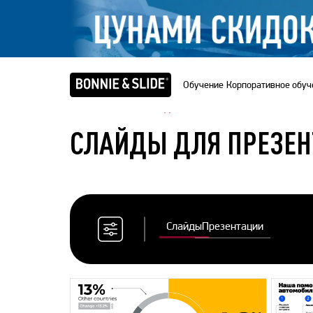
Обучение
Корпоративное обуч
Главная
/
Банк слайдов
СЛАЙДЫ ДЛЯ ПРЕЗЕ
Слайды
Презентации
Сбросить
все
фильтры
Цветовая