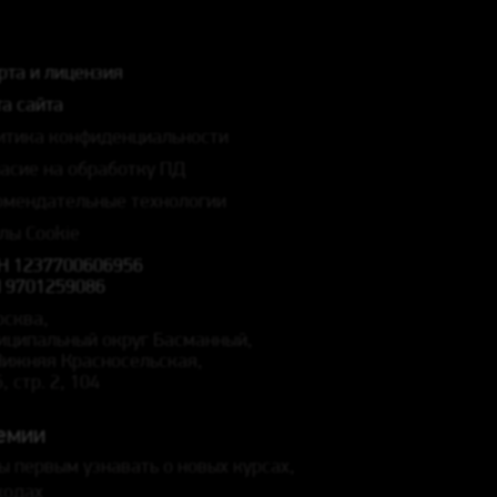
рта и лицензия
а сайта
итика конфиденциальности
ласие на обработку ПД
омендательные технологии
лы Cookie
Н 1237700606956
 9701259086
осква,
иципальный округ Басманный,
 Нижняя Красносельская,
5, стр. 2, 104
емии
ы первым узнавать о новых курсах,
кодах