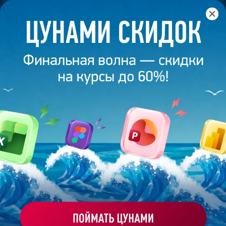
Главная
/
Банк слайдов
/
Презентация 401 – Людмила М.
ПРЕЗЕНТАЦИЯ 401 - ЛЮДМИЛА
М.
Моё избранное
Работа
ХОЧУ ЗАКАЗАТЬ ТАКУЮ ПРЕЗЕНТАЦИЮ
студента