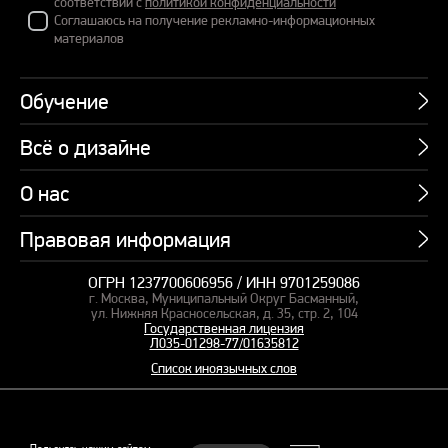
соответствии с
политикой конфиденциальности
Соглашаюсь на получение рекламно-информационных
материалов
Обучение
Всё о дизайне
Курсы
Пакетные предложения
О нас
Учебник по презентациям
Профессии
Банк слайдов
Правовая информация
Об академии
Подарочные сертификаты
Вебинары
Команда
Корпоративное обучение
ОГРН 1237700606956 / ИНН 9701259086
Карта сайта
Блог
г. Москва, Муниципальный Округ Басманный,
СМИ о нас
Курсы для сотрудников
Оферта и лицензия
ул. Нижняя Красносельская, д. 35, стр. 2, 104
Студия дизайна
Государственная лицензия
Кейсы
Пакетные предложения
Л035-01298-77/01635812
Контакты
Заказать презентацию
Отзывы
Список иноязычных слов
Политика конфиденциальности
Согласие на обработку ПД
Рекомендательные технологии
© 2015–2026 Бонни и Слайд