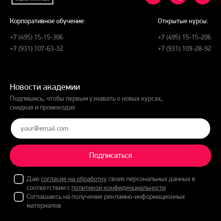
Корпоративное обучение:
Открытые курсы:
+7 (495) 15-15-306
+7 (495) 15-15-206
+7 (931) 107-63-32
+7 (931) 109-28-92
Новости академии
Подпишись, чтобы первым узнавать о новых курсах,
скидках и промокодах
Подписаться
Даю
согласие на обработку
своих персональных данных в
соответствии с
политикой конфиденциальности
Соглашаюсь на получение рекламно-информационных
материалов