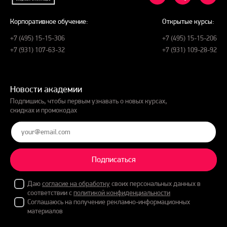
Корпоративное обучение:
Открытые курсы:
+7 (495) 15-15-306
+7 (495) 15-15-206
+7 (931) 107-63-32
+7 (931) 109-28-92
Новости академии
Подпишись, чтобы первым узнавать о новых курсах,
скидках и промокодах
Подписаться
Даю
согласие на обработку
своих персональных данных в
соответствии с
политикой конфиденциальности
Соглашаюсь на получение рекламно-информационных
материалов