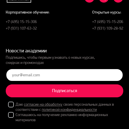
Корпоративное обучение:
Открытые курсы:
+7 (495) 15-15-306
+7 (495) 15-15-206
+7 (931) 107-63-32
+7 (931) 109-28-92
Новости академии
Подпишись, чтобы первым узнавать о новых курсах,
скидках и промокодах
Подписаться
Даю
согласие на обработку
своих персональных данных в
соответствии с
политикой конфиденциальности
Соглашаюсь на получение рекламно-информационных
материалов