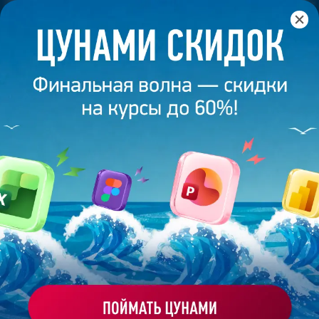
Главная
/
Банк слайдов
/
Презентация 504 – Анна Р.
ПРЕЗЕНТАЦИЯ 504 - АННА Р.
Моё избранное
Работа
ХОЧУ ЗАКАЗАТЬ ТАКУЮ ПРЕЗЕНТАЦИЮ
студента