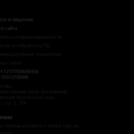
рта и лицензия
а сайта
итика конфиденциальности
ласие на обработку ПД
омендательные технологии
лы Cookie
Н 1237700606956
 9701259086
осква,
иципальный округ Басманный,
 Нижняя Красносельская,
5, стр. 2, 104
емии
ы первым узнавать о новых курсах,
кодах