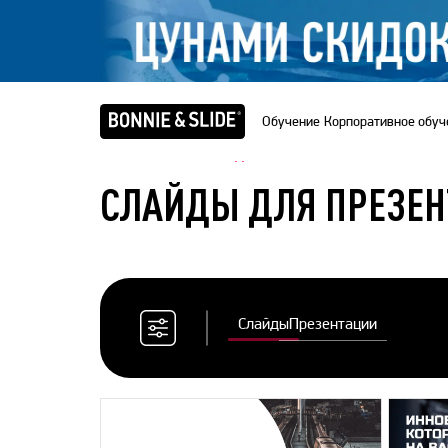
Обучение
Корпоративное обуч
Главная
/
Банк слайдов
СЛАЙДЫ ДЛЯ ПРЕЗЕ
Слайды
Презентации
Сбросить
все
фильтры
Цветовая