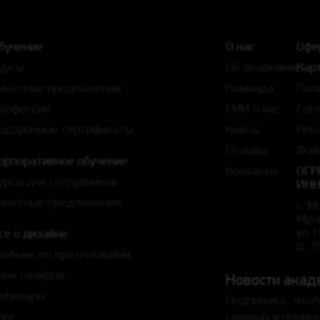
бучение
О нас
Офе
урсы
Об академии
Карт
акетные предложения
Команда
Пол
рофессии
СМИ о нас
Сог
одарочные сертификаты
Кейсы
Рек
Отзывы
Фай
орпоративное обучение
Контакты
ОГР
урсы для сотрудников
ИНН
акетные предложения
г. М
Мун
ул.
сё о дизайне
д. 3
чебник по презентациям
анк слайдов
Новости акад
ебинары
Подпишись, чтоб
лог
скидках и промо