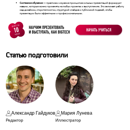
Системное обучение
— практика и изучение принципов сильных презентаций формируют
навыки, которые можно применять на любых проектах и выступлениях. Это включает работу
над дизайном, сторителлингом, структурой слайдов и публичной подачей, чтобы
презентации были эффектными и профессиональными.
Статью подготовили
Александр Гайдуков
Мария Лунева
Редактор
Иллюстратор