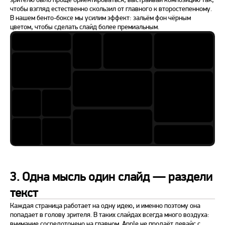
чтобы взгляд естественно скользил от главного к второстепенному.
В нашем бенто-боксе мы усилим эффект: зальём фон чёрным
цветом, чтобы сделать слайд более премиальным.
3. Одна мысль один слайд — раздели
текст
Каждая страница работает на одну идею, и именно поэтому она
попадает в голову зрителя. В таких слайдах всегда много воздуха:
внимание сосредоточено на главном. Apple не продаёт девайс с