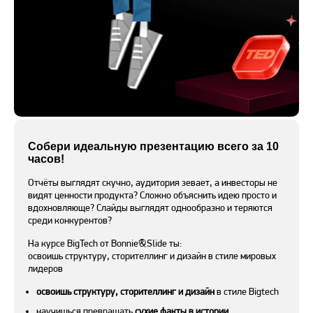
Собери идеальную презентацию всего за 10
часов!
Отчёты выглядят скучно, аудитория зевает, а инвесторы не
видят ценности продукта? Сложно объяснить идею просто и
вдохновляюще? Слайды выглядят однообразно и теряются
среди конкурентов?
На курсе BigTech от Bonnie&Slide ты:
освоишь структуру, сторителлинг и дизайн в стиле мировых
лидеров
освоишь структуру, сторителлинг и дизайн
в стиле Bigtech
научишься превращать
сухие факты в истории