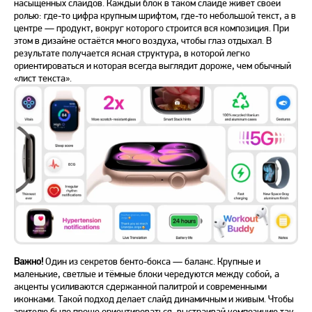
насыщенных слайдов. Каждый блок в таком слайде живёт своей
ролью: где-то цифра крупным шрифтом, где-то небольшой текст, а в
центре — продукт, вокруг которого строится вся композиция. При
этом в дизайне остаётся много воздуха, чтобы глаз отдыхал. В
результате получается ясная структура, в которой легко
ориентироваться и которая всегда выглядит дороже, чем обычный
«лист текста».
Важно!
Один из секретов бенто-бокса — баланс. Крупные и
маленькие, светлые и тёмные блоки чередуются между собой, а
акценты усиливаются сдержанной палитрой и современными
иконками. Такой подход делает слайд динамичным и живым. Чтобы
зрителю было проще ориентироваться, выстраивай композицию так,