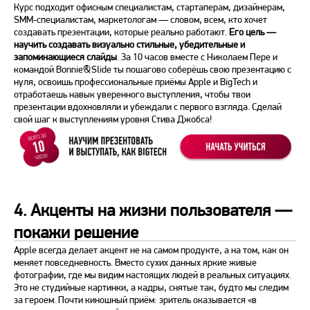
Курс подходит офисным специалистам, стартаперам, дизайнерам,
SMM-специалистам, маркетологам — словом, всем, кто хочет
создавать презентации, которые реально работают.
Его цель —
научить создавать визуально стильные, убедительные и
запоминающиеся слайды
. За 10 часов вместе с Николаем Пере и
командой Bonnie&Slide ты пошагово соберёшь свою презентацию с
нуля, освоишь профессиональные приёмы Apple и BigTech и
отработаешь навык уверенного выступления, чтобы твои
презентации вдохновляли и убеждали с первого взгляда. Сделай
свой шаг к выступлениям уровня Стива Джобса!
4. Акценты на жизни пользователя —
покажи решение
Apple всегда делает акцент не на самом продукте, а на том, как он
меняет повседневность. Вместо сухих данных яркие живые
фотографии, где мы видим настоящих людей в реальных ситуациях.
Это не студийные картинки, а кадры, снятые так, будто мы следим
за героем. Почти киношный приём: зритель оказывается «в