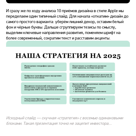
И сразу же по ходу анализа 10 приёмов дизайна в стиле Apple мы
переделаем один типичный слайд. Для начала «откатим» дизайн до
самого простого варианта: уберём лишний декор, оставим белый
фон и чёрные буквы. Дальше сгруппируем тезисы по смыслу,
выделим ключевые направления развития, поменяем шрифт на
более современный, сократим текст и расставим акценты.
Исходный слайд — скучная «стратегия» с восемью одинаковыми
блоками. Такая презентация точно не зацепит инвестора…