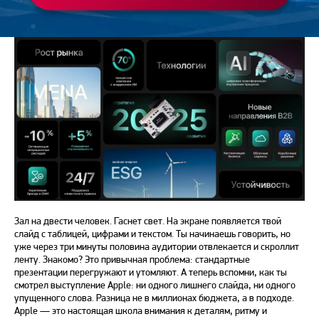
Зал на двести человек. Гаснет свет. На экране появляется твой
слайд с таблицей, цифрами и текстом. Ты начинаешь говорить, но
уже через три минуты половина аудитории отвлекается и скроллит
ленту. Знакомо? Это привычная проблема: стандартные
презентации перегружают и утомляют. А теперь вспомни, как ты
смотрел выступление Apple: ни одного лишнего слайда, ни одного
упущенного слова. Разница не в миллионах бюджета, а в подходе.
Apple — это настоящая школа внимания к деталям, ритму и