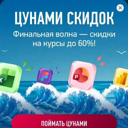
Главная
/
Блог
/
Как сделать презентацию в стиле Apple?
29 сентября 2025
13
минут
4 854
КАК СДЕЛАТЬ ПРЕЗЕНТАЦИЮ В СТИЛЕ
APPLE?
Поделиться
Екатерина Григорьева
Креатор, дизайнер на фрилансе