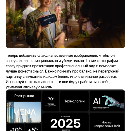
Теперь добавим в слайд качественные изображения, чтобы он
зазвучал живо, эмоционально и убедительно. Такие фотографии
сразу придают презентации профессиональный вид и помогают
лучше донести смысл. Важно помнить про баланс: не перегружай
картинку снимками в каждом блоке, иначе внимание рассеется.
Используй фото как акцент — и они будут работать на тебя,
усиливая ключевую мысль.