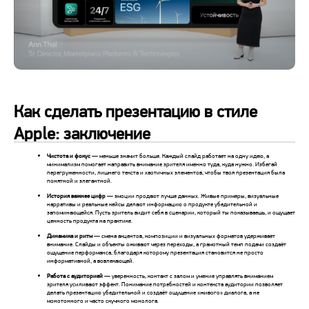
Как сделать презентацию в стиле
Apple: заключение
Чистота и фокус
— меньше значит больше. Каждый слайд работает на одну идею, а
минимализм помогает направить внимание зрителя именно туда, куда нужно. Избегай
перегруженности, лишнего текста и хаотичных элементов, чтобы твоя презентация была
понятной и элегантной.
История важнее цифр
— эмоции продают лучше данных. Живые примеры, визуальные
нарративы и реальные кейсы делают информацию о продукте убедительной и
запоминающейся. Пусть зритель видит себя в сценарии, который ты показываешь, и ощущает
ценность продукта на практике.
Динамика и ритм
— смена акцентов, композиции и визуальных форматов удерживает
внимание. Слайды и объекты оживают через переходы, а грамотный темп подачи создаёт
ощущение перформанса, благодаря которому презентация становится не просто
информативной, а вовлекающей.
Работа с аудиторией
— уверенность, контакт с залом и умение управлять вниманием
зрителя усиливают эффект. Понимание потребностей и контекста аудитории позволяет
делать презентацию убедительной и создаёт ощущение «живого» диалога, а не
монотонного и часто скучного монолога.