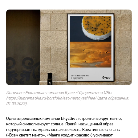
Источник: Рекламная кампания Буше // Супрематика URL:
https://suprematika.ru/portfolio/est-nastoyashhee/ (дата обращения:
01.03.2025).
Одна из рекламных кампаний ВкусВилл строится вокруг манго,
который символизирует солнце. Яркий, насыщенный образ
подчёркивает натуральность и свежесть. Креативные слоганы
(«Всем светит манго», «Манго уходит красиво») усиливают