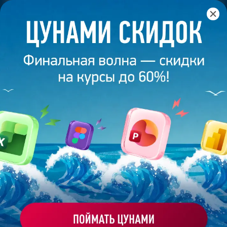
Главная
/
Блог
/
Кейвижуал —­ что это такое в дизайне?
6 марта 2025
10
минут
4 825
КЕЙВИЖУАЛ —­ ЧТО ЭТО ТАКОЕ В
ДИЗАЙНЕ?
Поделиться
Варвара Дышко
Дизайнер презентаций на фрилансе