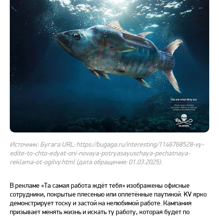
Источник: Бугага URL: https://bugaga.ru/interesting/1146768528-vy-
edite-to-chto-edyat-oni-novaya-potryasayuschaya-pechatnaya-
reklama-ot-ogilvy.html (дата обращения: 01.03.2025).
В рекламе «Та самая работа ждёт тебя» изображены офисные
сотрудники, покрытые плесенью или оплетённые паутиной.
KV
ярко
демонстрирует тоску и застой на нелюбимой работе. Кампания
призывает менять жизнь и искать ту работу, которая будет по