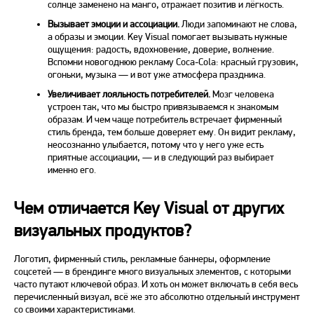
солнце заменено на манго, отражает позитив и лёгкость.
Вызывает эмоции и ассоциации.
Люди запоминают не слова,
а образы и эмоции.
Key Visual
помогает вызывать нужные
ощущения: радость, вдохновение, доверие, волнение.
Вспомни новогоднюю рекламу Coca-Cola: красный грузовик,
огоньки, музыка — и вот уже атмосфера праздника.
Увеличивает лояльность потребителей.
Мозг человека
устроен так, что мы быстро привязываемся к знакомым
образам. И чем чаще потребитель встречает фирменный
стиль бренда, тем больше доверяет ему. Он видит рекламу,
неосознанно улыбается, потому что у него уже есть
приятные ассоциации, — и в следующий раз выбирает
именно его.
Чем отличается Key Visual от других
визуальных продуктов?
Логотип, фирменный стиль, рекламные баннеры, оформление
соцсетей — в брендинге много визуальных элементов, с которыми
часто путают ключевой образ. И хоть он может включать в себя весь
перечисленный визуал, всё же это абсолютно отдельный инструмент
со своими характеристиками.