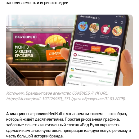
запоминаемость и игривость идеи.
Источник: Брендинговое агентство COMPASS // VK URL:
https://vk.com/wall-192179950_171 (дата обращения: 01.03.2025).
Анимационные ролики RedBull с узнаваемым стилем — это образ,
который живёт десятилетиями. Простая рисованная графика,
забавные сюжеты и неизменный слоган «Ред Булл окрыляет»
сделали кампанию культовой, превращая каждую новую рекламу в
часть большой истории бренда.