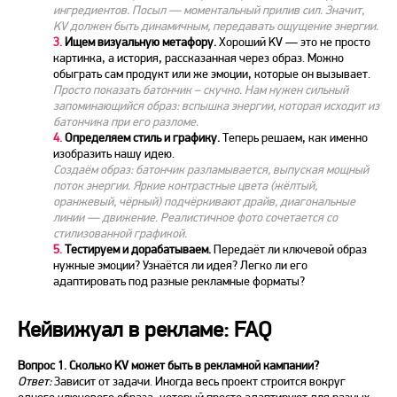
ингредиентов. Посыл — моментальный прилив сил. Значит,
KV должен быть динамичным, передавать ощущение энергии.
3.
Ищем визуальную метафору.
Хороший
KV
— это не просто
картинка, а история, рассказанная через образ. Можно
обыграть сам продукт или же эмоции, которые он вызывает.
Просто показать батончик – скучно. Нам нужен сильный
запоминающийся образ: вспышка энергии, которая исходит из
батончика при его разломе.
4.
Определяем стиль и графику.
Теперь решаем, как именно
изобразить нашу идею.
Создаём образ: батончик разламывается, выпуская мощный
поток энергии. Яркие контрастные цвета (жёлтый,
оранжевый, чёрный) подчёркивают драйв, диагональные
линии — движение. Реалистичное фото сочетается со
стилизованной графикой.
5.
Тестируем и дорабатываем.
Передаёт ли ключевой образ
нужные эмоции? Узнаётся ли идея? Легко ли его
адаптировать под разные рекламные форматы?
Кейвижуал в рекламе: FAQ
Вопрос 1. Сколько
KV
может быть в рекламной кампании?
Ответ:
Зависит от задачи. Иногда весь проект строится вокруг
одного ключевого образа, который просто адаптируют для разных