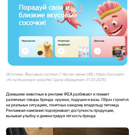
Источник: Вкусовые сосочки // Чистая линия URL: https://icecream-
chl.ru/vkusovyye-sosochki/ (дата обращения: 01.03.2025).
Домашние животные в рекламе IKEA разбивают и ломают
различные товары бренда: кружки, подушки и вазы. Образ строится
на реальных ситуациях, понятных каждому владельцу питомца.
Рекламная кампания подчёркивает доступность продукции,
вызывая улыбку и демонстрируя лёгкость бренда.