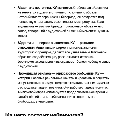
Айдентика постоянна,
KV
меняется.
Стабильная айдентика
не меняется годами в отличие от ключевого образа,
который живёт ограниченный период: он создаётся под
конкретную кампанию, сезон или запуск продукта. Если
айдентика — это имя бренда, то ключевой образ — его
голос, говорящий с аудиторией в нужный момент и нужным
тоном.
Айдентика — первое знакомство,
KV
— развитие
отношений.
Айдентика и фирменный стиль знакомят
аудиторию с брендом, делают его узнаваемым. Ключевой
образ же создаёт эмоции, рассказывает историю,
формирует ассоциации и выстраивает более глубокую связь
с аудиторией.
Проходящая реклама — одноразовое сообщение,
KV
—
история.
Разовые рекламные макеты и креативы в соцсетях
могут меняться каждую неделю и служить разным задачам:
распродажа, акция, новинка. Они работают здесь и сейчас.
А ключевой образ используется продолжительное время и
задаёт общий стиль всей кампании: в соцсетях, на
билбордах, в упаковке.
Из чего состоит кейвижуал?