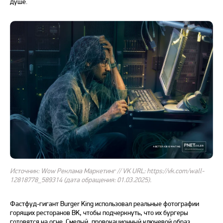
душе.
Источник: Wow Реклама Маркетинг // VK URL: https://vk.com/wall-
12818778_589314 (дата обращения: 01.03.2025).
Фастфуд-гигант Burger King использовал реальные фотографии
горящих ресторанов BK, чтобы подчеркнуть, что их бургеры
готовятся на огне. Смелый, провокационный ключевой образ