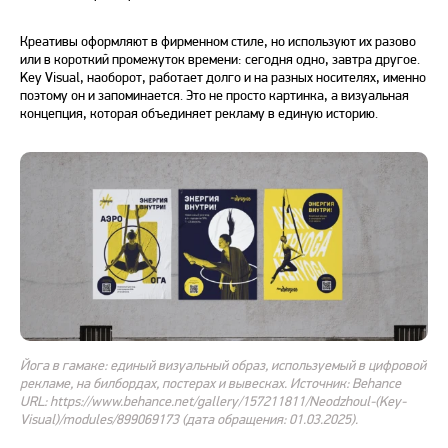
Креативы оформляют в фирменном стиле, но используют их разово
или в короткий промежуток времени: сегодня одно, завтра другое.
Key Visual
, наоборот, работает долго и на разных носителях, именно
поэтому он и запоминается. Это не просто картинка, а визуальная
концепция, которая объединяет рекламу в единую историю.
Йога в гамаке: единый визуальный образ, используемый в цифровой
рекламе, на билбордах, постерах и вывесках. Источник: Behance
URL: https://www.behance.net/gallery/157211811/Neodzhoul-(Key-
Visual)/modules/899069173 (дата обращения: 01.03.2025).