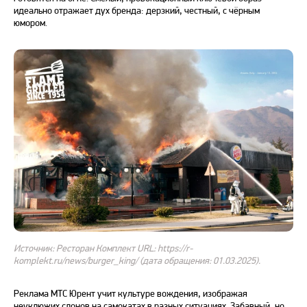
идеально отражает дух бренда: дерзкий, честный, с чёрным
юмором.
Источник: Ресторан Комплект URL: https://r-
komplekt.ru/news/burger_king/ (дата обращения: 01.03.2025).
Реклама МТС Юрент учит культуре вождения, изображая
неуклюжих слонов на самокатах в разных ситуациях. Забавный, но