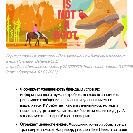
Серия рекламных иллюстраций с изображением ботинок и человека
в них. Источник: Behance URL:
https://www.behance.net/gallery/207008875/Timberland/modules/117556
(дата обращения: 01.03.2025).
Формирует узнаваемость бренда.
В условиях
информационного шума потребителю сложно запомнить
рекламное сообщение, если оно визуально ничем не
выделяется.
KV
работает как визуальный код, который
помогает аудитории «считывать» бренд за доли секунды. А
узнаваемость — первый шаг к доверию.
Отражает ценности и идеи.
Хороший ключевой образ всегда
транслирует смысл. Например, реклама ВкусВилл, в которой