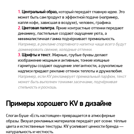
1.
Центральный образ,
который передаёт главную идею. Это
может быть сам продукт в эффектной подаче (например,
капля кофе, зависшая в воздухе), человек, графика.
2.
Цветовая палитра.
Яркие контрастные оттенки передают
динамику, пастельные создают ощущение уюта, а
минималистичная гамма подчёркивает премиальность.
Например, в рекламе спортивного напитка чаще всего будут
доминировать свежие, холодные оттенки.
3.
Шрифты и текст.
Жирные, грубые буквы делают
изображение мощным и активным, тонкие изящные
гарнитуры создают ощущение элегантности, а рукописные
надписи придают рекламе оттенок теплоты и дружелюбия.
Например, если KV рекламирует премиальный парфюм, текст
может быть выполнен тонкими засечками, подчёркивая
стильность и роскошь.
Примеры хорошего KV в дизайне
Слоган Буше «Есть настоящее» превращается в атмосферные
образы. Визуал рекламных материалов передаёт уют осени: тёплые
цвета и естественные текстуры.
KV
усиливает ценности бренда —
натуральность и честность.