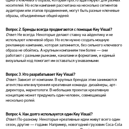
носителей. Но если кампания рассчитана на несколько сегментов
аудитории или этапов продвижения, могут быть разные ключевые
образы, объединённые общей идеей.
Вопрос 2. Бренды всегда продвигаются с помощью
Key Visual
?
Ответ:
Не всегда. Некоторые делают ставку на айдентику и не
используют ключевой образ. Но если нужно создать мощную
рекламную кампанию, которая запомнится, без сильного ключевого
образа не обойтись. А крупным компаниям тем более — они
работают с разными рынками, каналами и форматами, и единый
визуальный код помогает им оставаться узнаваемыми.
Вопрос 3. Кто разрабатывает
Key Visual
?
Ответ:
Зависит от компании. В крупных брендах этим занимаются
агентства или внутренняя креативная команда: дизайнеры, арт-
директора, маркетологи. В небольших проектах креативную
концепцию может придумать один человек, совмещающий
несколько ролей.
Вопрос 4. Как долго используется один
Key Visual
?
Ответ:
По-разному. Некоторые креативные идеи живут всего один
сезон, другие — годами. Например, новогодний грузовик Coca-Cola