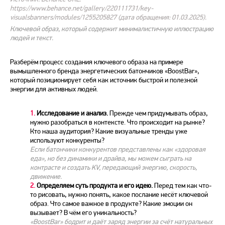
https://www.behance.net/gallery/220111731/key-
visualsbanners/modules/1255205827 (дата обращения: 01.03.2025).
Ключевой образ, который содержит минималистичную иллюстрацию
людей и текст.
Разберём процесс создания ключевого образа на примере
вымышленного бренда энергетических батончиков «BoostBar»,
который позиционирует себя как источник быстрой и полезной
энергии для активных людей.
1.
Исследование и анализ.
Прежде чем придумывать образ,
нужно разобраться в контексте. Что происходит на рынке?
Кто наша аудитория? Какие визуальные тренды уже
используют конкуренты?
Если батончики конкурентов представлены как «здоровая
еда», но без динамики и драйва, мы можем сыграть на
контрасте и создать KV, передающий энергию, скорость,
движение.
2.
Определяем суть продукта и его идею.
Перед тем как что-
то рисовать, нужно понять, какое послание несёт ключевой
образ. Что самое важное в продукте? Какие эмоции он
вызывает? В чём его уникальность?
«BoostBar» бодрит и даёт заряд энергии за счёт натуральных