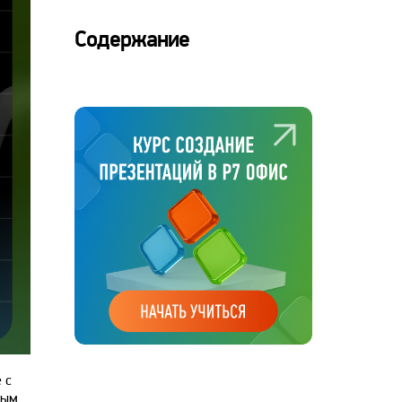
Содержание
 с
ным