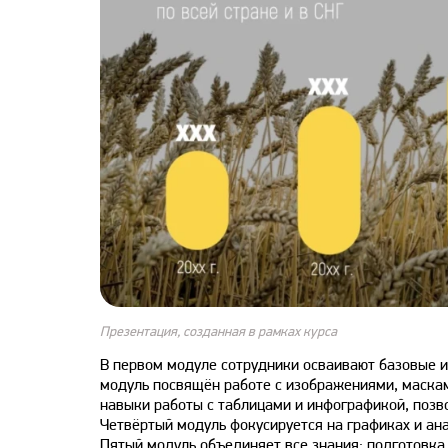
Презентация, созданная в рамках курса
В первом модуле сотрудники осваивают базовые ин
модуль посвящён работе с изображениями, маскам
навыки работы с таблицами и инфографикой, позв
Четвёртый модуль фокусируется на графиках и ан
Пятый модуль объединяет все знания: подготовка