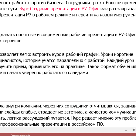
инает работать против бизнеса. Сотрудники тратят больше време
ные пути.
Курс Создание презентаций в Р7-Офис
как раз закрыва
Презентации Р7 в рабочем режиме и перейти на новый инструмен
здавать понятные и современные рабочие презентации в Р7-Офи
х сервисов
позволяет легко встроить курс в рабочий график. Уроки короткие
ециалистов, которые учатся параллельно с работой. Каждый урок
зучить приём, применить его на практике. Такой формат обучени
 и начать уверенно работать со слайдами.
ла внутри компании: через них сотрудники отчитываются, защи
и слайды слабые, страдает не эстетика, а качество коммуникаци
ь, логика рассуждений путается. Курс решает именно эту пробл
ь профессиональные презентации в российском ПО.