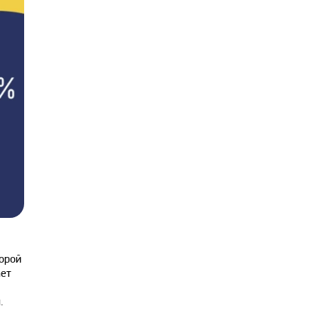
торой
ает
.