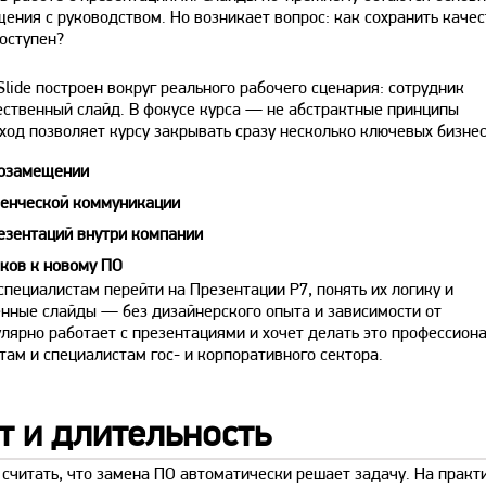
ения с руководством. Но возникает вопрос: как сохранить качес
оступен?
lide построен вокруг реального рабочего сценария: сотрудник
ественный слайд. В фокусе курса — не абстрактные принципы
ход позволяет курсу закрывать сразу несколько ключевых бизнес
тозамещении
ленческой коммуникации
езентаций внутри компании
ков к новому ПО
специалистам перейти на Презентации Р7, понять их логику и
енные слайды — без дизайнерского опыта и зависимости от
улярно работает с презентациями и хочет делать это профессион
ам и специалистам гос- и корпоративного сектора.
т и длительность
читать, что замена ПО автоматически решает задачу. На практ