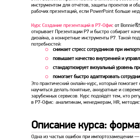
инструментом для отчётов, защиты проектов и общ
рабочих презентаций, если PowerPoint больше нед
Курс Создание презентаций в Р7-Офис
от Bonnie&S
открывает Презентации Р7 и быстро собирает кач
дизайна, а конкретные инструменты Р7. Такой под
потребностей:
снижает стресс сотрудников при импор
повышает качество внутренней и управ
стандартизирует визуальный уровень пр
помогает быстро адаптировать сотрудни
Это практический онлайн-курс, который помогает 
научиться делать понятные, аккуратные и соврем
зарубежных сервисов. Курс подойдёт тем, кто рег
в Р7-Офис: аналитикам, менеджерам, HR, методист
Описание курса: форма
Одна из частых ошибок при импортозамещении — с