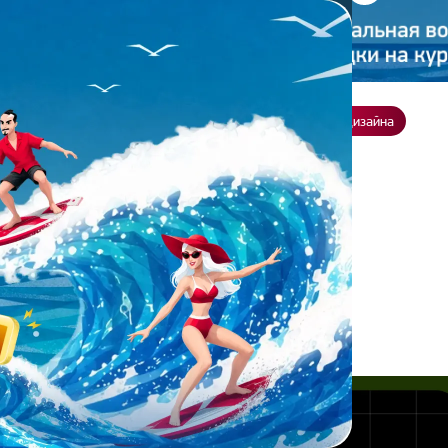
ение
О нас
Всё о дизайне
Заказать презентацию
Студия дизайна
ONNIE&SLIDE