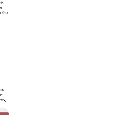
ни,
ет
т без
с
я
щают
и:
ему,