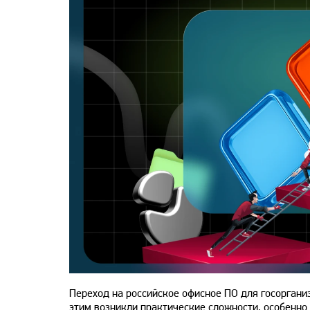
Переход на российское офисное ПО для госоргани
этим возникли практические сложности, особенно