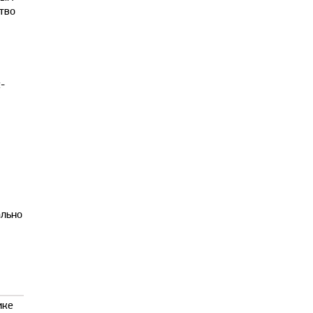
тво
-
ально
ике