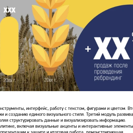
струменты, интерфейс, работу с текстом, фигурами и цветом. В
и и созданию единого визуального стиля. Третий модуль развив
оляя структурировать данные и визуализировать информацию.
алитике, включая визуальные акценты и интерактивные элементы
 презентации к защите и итоговая работа, демонстрирующая