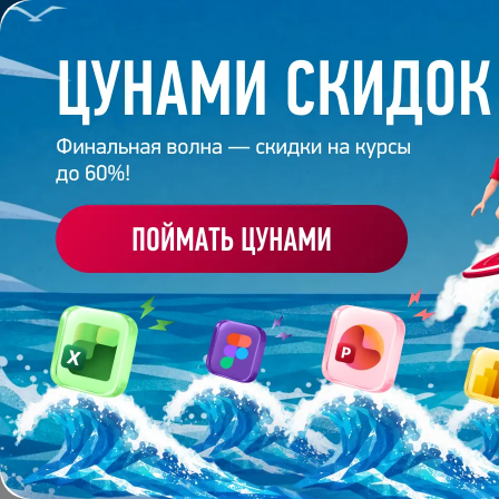
Обучение
Корпоративное обуч
Главная
/
Блог
/
Обзор курса Р7 от BONNIE&SLIDE
13 февраля 2026
8
минут
836
ОБЗОР КУРСА Р7 ОТ B
Поделиться