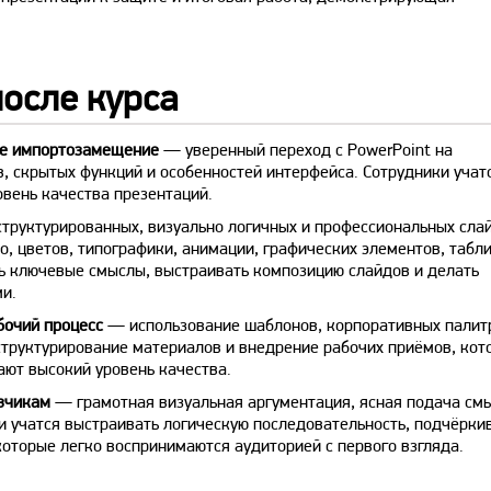
осле курса
ое импортозамещение
— уверенный переход с PowerPoint на
в, скрытых функций и особенностей интерфейса. Сотрудники учат
овень качества презентаций.
труктурированных, визуально логичных и профессиональных сла
то, цветов, типографики, анимации, графических элементов, табли
ь ключевые смыслы, выстраивать композицию слайдов и делать
и.
бочий процесс
— использование шаблонов, корпоративных палит
структурирование материалов и внедрение рабочих приёмов, кот
ают высокий уровень качества.
азчикам
— грамотная визуальная аргументация, ясная подача см
и учатся выстраивать логическую последовательность, подчёрки
которые легко воспринимаются аудиторией с первого взгляда.