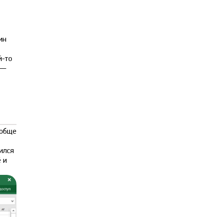
ин
й-то
 —
ообще
ился
 и