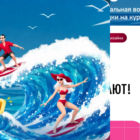
ение
О нас
Всё о дизайне
Заказать презентацию
Студия дизайна
продают!
РЬ МОИ СЛАЙДЫ ПРОДАЮТ!