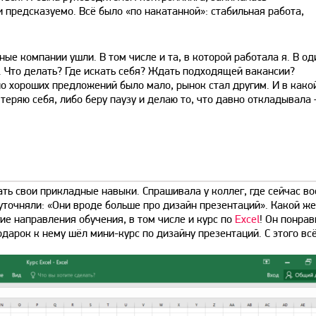
и предсказуемо. Всё было «по накатанной»: стабильная работа,
е компании ушли. В том числе и та, в которой работала я. В од
о. Что делать? Где искать себя? Ждать подходящей вакансии?
о хороших предложений было мало, рынок стал другим. И в како
 теряю себя, либо беру паузу и делаю то, что давно откладывала
ать свои прикладные навыки. Спрашивала у коллег, где сейчас в
 уточняли: «Они вроде больше про дизайн презентаций». Какой же
гие направления обучения, в том числе и курс по
Excel
! Он понрав
одарок к нему шёл мини-курс по дизайну презентаций. С этого всё