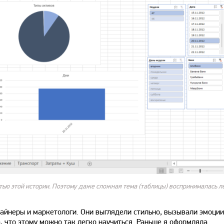
тью этой истории. Поэтому даже сложная тема (таблицы) воспринималась л
зайнеры и маркетологи. Они выглядели стильно, вызывали эмоции
а, что этому можно так легко научиться. Раньше я оформляла