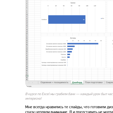
В курсе по Excel мы грабили банк — каждый урок был час
интересно!
Мне всегда нравились те слайды, что готовили ди
сразу цепляли внимание. Я и представить не могл