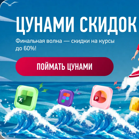
Обучение
Корпоративное обуч
Главная
/
Блог
/
Ольга Батура. Теперь мои слайды 
2 июля 2025
6
минут
1 508
ОЛЬГА БАТУРА. ТЕПЕ
Поделиться