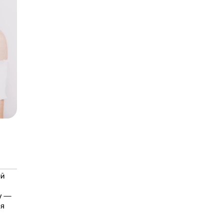
ей
ту —
 я