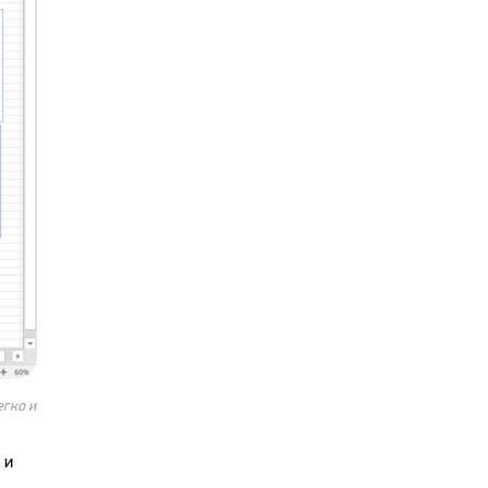
егко и
 и