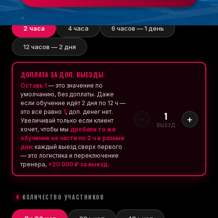
3
ДЛИТЕЛЬНОСТЬ
2 часа
4 часа
6 часов — 1 день
12 часов — 2 дня
ДОПЛАТА ЗА ДОП. ВЫЕЗДЫ
Оставь 1
— это значение по
умолчанию, без доплаты. Даже
если обучение идёт 2 дня по 12 ч —
это всё равно
1
, доп. денег нет.
1
−
+
Увеличивай только если клиент
ВЫЕЗД
хочет, чтобы мы
дробили то же
обучение на части по 2 ч в разные
дни
: каждый выезд сверх первого
— это логистика и переключение
тренера,
+20 000 ₽ за выезд.
4
КОЛИЧЕСТВО УЧАСТНИКОВ