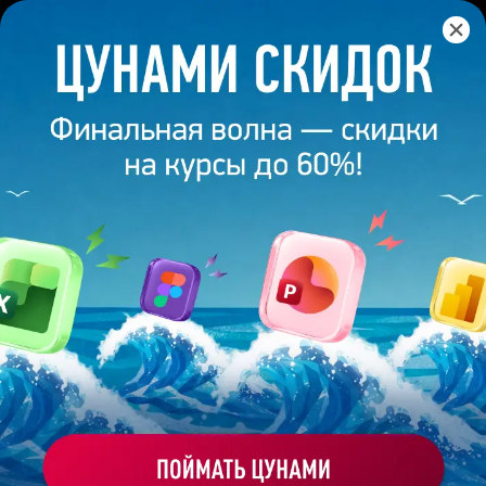
НА ДРУГОМ УРОВНЕ
BONNIE &
КАЛЬКУЛЯТОР
Внутренний инструмент ·
SLIDE
КАСТОМА
для сейлзов
СЧИТАЕМ
КАСТОМ
1
НАПРАВЛЕНИЕ
Презентации
Нейросети
Ораторское
Презентации + Нейросети
2
ФОРМАТ
Онлайн
Офлайн · офис клиента в Мск