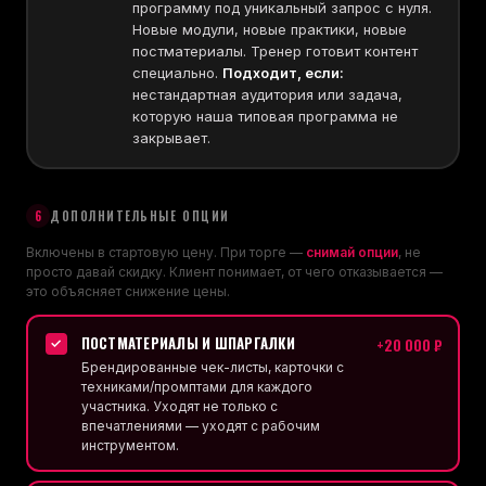
программу под уникальный запрос с нуля.
Новые модули, новые практики, новые
постматериалы. Тренер готовит контент
специально.
Подходит, если:
нестандартная аудитория или задача,
которую наша типовая программа не
закрывает.
6
ДОПОЛНИТЕЛЬНЫЕ ОПЦИИ
Включены в стартовую цену. При торге —
снимай опции
, не
просто давай скидку. Клиент понимает, от чего отказывается —
это объясняет снижение цены.
ПОСТМАТЕРИАЛЫ И ШПАРГАЛКИ
+20 000 ₽
✓
Брендированные чек-листы, карточки с
техниками/промптами для каждого
участника. Уходят не только с
впечатлениями — уходят с рабочим
инструментом.