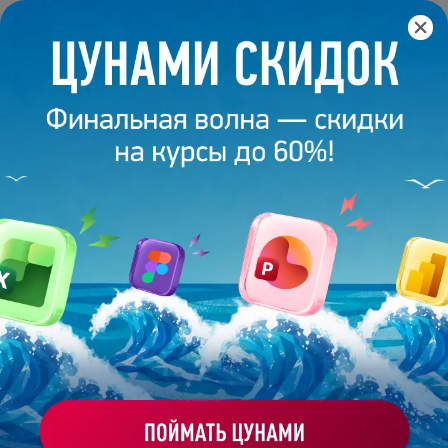
Главная
/
Кейсы
/
Кейс ALVISA
КЕЙС ALVISA
ALVISA
— российская диверсифицированная компания,
ведущий производитель алкоголя в России. «Мы делаем
ярче эмоции, желания и чувства людей, используя
традиции, инновации и эстетический дизайн для создания