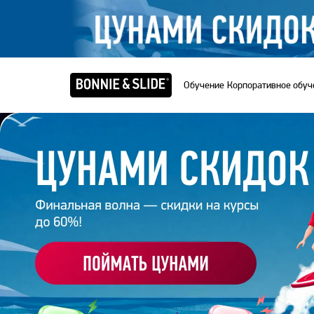
Обучение
Корпоративное обуч
Главная
/
Корпоративные курсы
/
Курс Photoshop 
КУРС PHOTOSHO
БИЗНЕСА
Тройной удар по Photoshop.