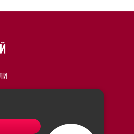
Й
ОЛИ