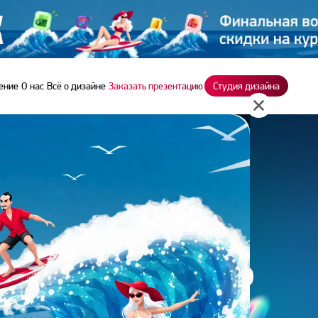
ение
О нас
Всё о дизайне
Заказать презентацию
Студия дизайна
екции в Photoshop
РЕТУШИ И
ИИ В PHOTOSHOP