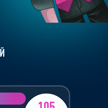
Й
105