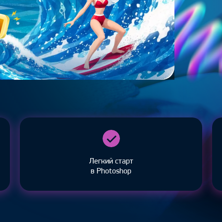
ный курс –
otoshop
Легкий старт
в Photoshop