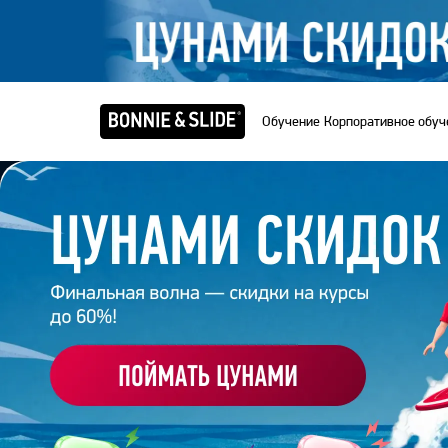
Обучение
Корпоративное обуч
Главная
/
Курсы
/
Курс Основы ретуши и цветокорр
КУРС ОСНОВЫ 
ЦВЕТОКОРРЕКЦ