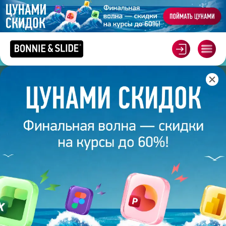
Главная
/
Курсы
/
Курсы ораторского мастерства
КУРСЫ ОРАТОРСКОГО
МАСТЕРСТВА
Научитесь выступать перед любой аудиторией с
уверенностью.
НАЧАТЬ
УЧИТЬСЯ