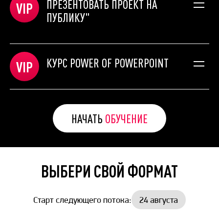
ПРЕЗЕНТОВАТЬ ПРОЕКТ НА
Голосовая разминка №4.
ПУБЛИКУ"
Проделаем работу с речью: темпы, акценты,
интонация, выразительность.
Видео практика 4 модуля.
КУРС POWER OF POWERPOINT
Эффективно поработаем над голосом. Узнаем, почему
возникает голосовая конфронтация и как с ней
бороться.
Домашнее задание 4 модуля.
НАЧАТЬ
ОБУЧЕНИЕ
ВЫБЕРИ СВОЙ ФОРМАТ
Старт следующего потока:
24 августа