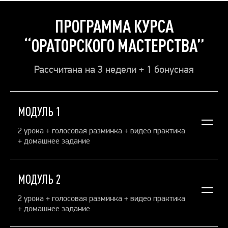
ПРОГРАММА КУРСА
“ОРАТОРСКОГО МАСТЕРСТВА”
Рассчитана на 3 недели + 1 бонусная
МОДУЛЬ 1
2 урока + голосовая разминка + видео практика
+ домашнее задание
Урок №1. Уверенность в публичных выступлениях.
Разогрев. Разберем основные ошибки подготовки к
МОДУЛЬ 2
выступлениям. Научимся самопрезентации и
поработаем над уверенностью в себе.
2 урока + голосовая разминка + видео практика
+ домашнее задание
Урок №2. Страх публичных выступлений и как с ним
работать.