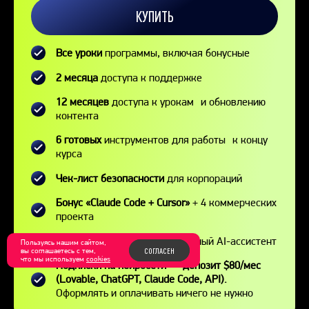
КУПИТЬ
Все уроки
программы, включая бонусные
2 месяца
доступа к поддержке
12 месяцев
доступа к урокам и обновлению
контента
6 готовых
инструментов для работы к концу
курса
Чек-лист безопасности
для корпораций
Бонус «Claude Code + Cursor»
+ 4 коммерческих
проекта
Бонус «OpenClaw»
— автономный AI-ассистент
Пользуясь нашим сайтом,
вы соглашаетесь с тем,
СОГЛАСЕН
что мы используем
cookies
Подписки на нейросети — депозит $80/мес
(Lovable, ChatGPT, Claude Code, API).
Оформлять и оплачивать ничего не нужно