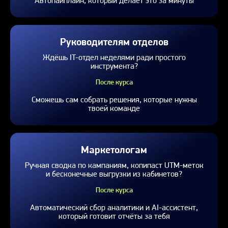
Автопайплайн, который делает это за минуты
Руководителям отделов
Ждёшь IT-отдел неделями ради простого
инструмента?
После курса
Сможешь сам собрать решения, которые нужны
твоей команде
Маркетологам
Ручная сводка по кампаниям, копипаст UTM-меток
и бесконечные выгрузки из кабинетов?
После курса
Автоматический сбор аналитики и AI-ассистент,
который готовит отчёты за тебя