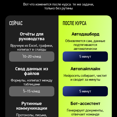
Вот что изменится после курса: те же задачи,
только без рутины
СЕЙЧАС
ПОСЛЕ КУРСА
Отчёты для
Автодашборд
руководства
Обновляется сам, данные
подтягиваются
Вручную из Excel, графики,
автоматически
копипаст в слайды
10–20 ч/нед
5 минут
Свод данных из
Автопайплайн
файлов
Нейросеть собирает, чистит
и сводит за минуты
Формулы, копипаст между
таблицами
5–15 ч/нед
5 минут
Рутинные
Бот-ассистент
коммуникации
Генерирует документы,
отвечает команде
Протоколы, письма,