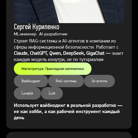
Сергей Куриленко
ML-инженер · AI-разработчик
Строит RAG-системы и AI-агентов в компании из
сферы информационной безопасности. Работает с
Claude, ChatGPT, Qwen, DeepSeek, GigaChat —
знает
каждую модель изнутри, не по туториалам
Магистратура: Прикладная математика
Вайбкодинг
RAG-системы
AI-агенты
Lovable
LLM
Использует вайбкодинг в реальной разработке —
не как хобби, а как рабочий инструмент каждый
день