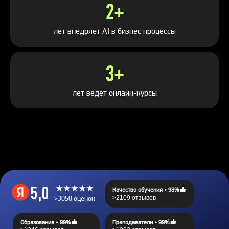
2+
лет внедряет AI в бизнес процессы
3+
лет ведёт онлайн-курсы
5,0
Качество обучения •
98%
>2109 отзывов
>3050 оценок
Образование •
99%
Преподаватели •
99%