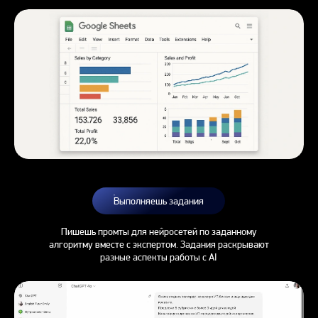
Выполняешь задания
Пишешь промты для нейросетей по заданному
алгоритму вместе с экспертом. Задания раскрывают
разные аспекты работы с AI