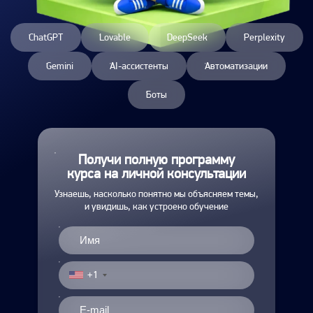
ChatGPT
Lovable
DeepSeek
Perplexity
Gemini
AI-ассистенты
Автоматизации
Боты
Получи полную программу
курса на личной консультации
Узнаешь, насколько понятно мы объясняем темы,
и увидишь, как устроено обучение
+1
United
States
+1