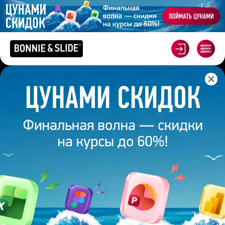
Главная
/
Курсы
/
Курс Вайб-кодинг
Claude
Lovable
YandexGPT
К
У
Г
Р
Н
И
Д
С
О
В
А
Й
Б
К
П
О
А
В
Т