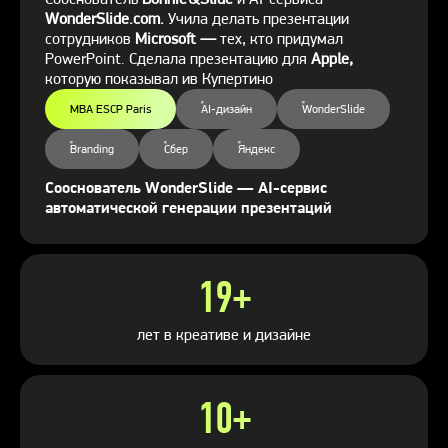
WonderSlide.com.
Учила делать презентации
сотрудников
Microsoft —
тех, кто придумал
PowerPoint. Сделала презентацию для
Apple,
которую показывал ив Купертино
MBA ESCP Paris
AI-дизайн
WonderSlide
Branding
Сбер
Яндекс
Сооснователь WonderSlide — AI-сервис
автоматической генерации презентаций
19+
лет в креативе и дизайне
10+