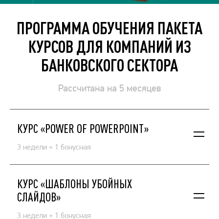
ПРОГРАММА ОБУЧЕНИЯ ПАКЕТА
КУРСОВ ДЛЯ КОМПАНИЙ ИЗ
БАНКОВСКОГО СЕКТОРА
Рассчитана на 5 месяцев
КУРС «POWER OF POWERPOINT»
3 недели + 1 бонусная
Весь арсенал инструментов для создания убойно-
красивых слайдов в PowerPoint от экспертов ведущей
КУРС «ШАБЛОНЫ УБОЙНЫХ
студии презентаций.
СЛАЙДОВ»
3 недели + 1 бонусная