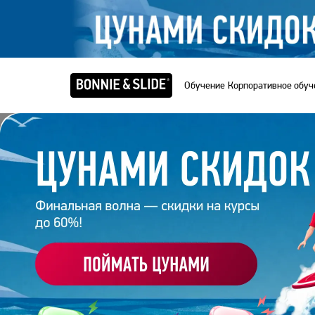
Обучение
Корпоративное обуч
Главная
/
Пакетные предложения
/
Пакет Быстрые
ПАКЕ
Научись со
компоновк