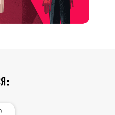
СЯ:
О