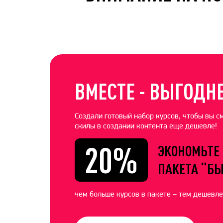
ВМЕСТЕ - ВЫГОДНЕ
Создали готовый набор курсов, чтобы вы с
скилы в создании контента еще дешевле!
20%
ЭКОНОМЬТЕ 
ПАКЕТА “Б
чем больше курсов в пакете – тем дешевле