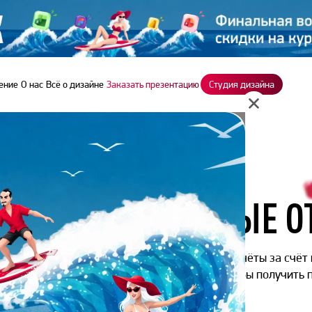
ение
О нас
Всё о дизайне
Заказать презентацию
Студия дизайна
 отчёты
Т КУРСОВ БЫСТРЫЕ О
здавать убойные, стильные и эффективные отчёты за счёт
и данных, работать с шаблонами и Excel, чтобы получить
по карьерной лестнице