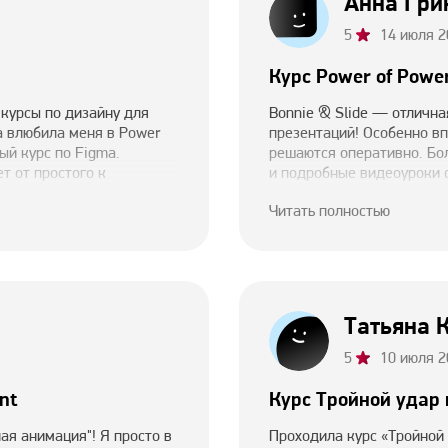
Анна Гри
5
14 июля 2
Курс Power of Powe
 курсы по дизайну для
Bonnie & Slide — отлична
а влюбила меня в Power
презентаций! Особенно в
ый курс по Figma.
решаются оперативно. Бо
т от простого к
и подробные видеоуроки 
рячих клавиш,
работать в PowerPoint. М
Читать полностью
форме, что позволяет бы
её на практике. Рекоменд
создания современных сл
Татьяна 
5
10 июля 2
nt
Курс Тройной удар 
ая анимация"! Я просто в
Проходила курс «Тройной 