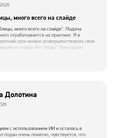
 2026
ицы, много всего на слайде
блицы, много всего на слайде". Подача
ого отрабатывается на практике. Я в
 короткий срок можно усовершенствовать свои
ающиеся слайды без "воды". Благодарю
оцветания вашему делу
а Долотина
026
иям с использованием ИИ и осталась в
л подан очень понятно, чувствуется, что