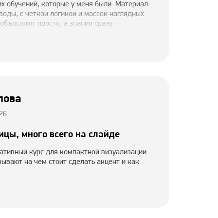
х обучений, которые у меня были. Материал
воды, с чёткой логикой и массой наглядных
бъясняют просто, а знания сразу
 Очень круто прокачивает вкус, мышление и
одготовке слайдов. Не могу сказать, что
илу ограниченности творческих навыков
о слайда у меня достигала нескольких часов),
 уже в процессе обучения, а конструктивная
обратить внимание туда, о чем даже не
омендую всем, кто хочет делать презентации
пова
нно.
26
ицы, много всего на слайде
ативный курс для компактной визуализации
ывают на чем стоит сделать акцент и как