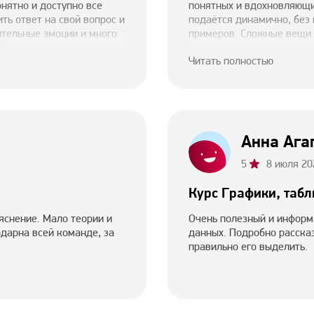
онятно и доступно все
понятных и вдохновляющи
ть ответ на свой вопрос и
подаётся динамично, без 
ительные эмоции и много
примеров. Сложные вещи о
, что вы есть!!!
применяешь на практике.
Читать полностью
технические навыки при п
учёба давалась легко в с
(иногда подготовка одног
при этом результат виден
обратная связь помогает 
подумал. Однозначно рек
Анна Ага
быстро, красиво и осозна
5
8 июля 20
Курс Графики, табл
яснение. Мало теории и
Очень полезный и информ
одарна всей команде, за
данных. Подробно рассказ
правильно его выделить.