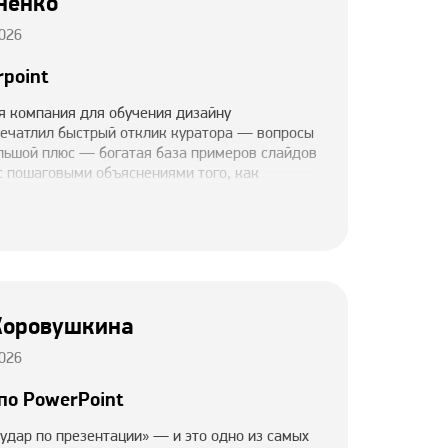
ненко
026
rpoint
я компания для обучения дизайну
печатлил быстрый отклик куратора — вопросы
льшой плюс — богатая база примеров слайдов
с пошаговыми объяснениями того, как
атериалы представлены в удобной и доступной
стро усвоить информацию и начать применять
ую всем, кто хочет прокачать навыки
айдов!
Коровушкина
026
по PowerPoint
удар по презентации» — и это одно из самых