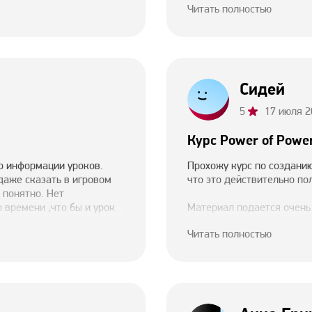
Читать полностью
 все нравится - надеюсь
пересматриваю уже:)
Сидей
5
17 июля 2
Курс Power of Powe
о информации уроков.
Прохожу курс по созданию 
даже сказать в игровом
что это действительно по
 понятно. Нет
 времени ,что бы и урок
Материал подается очень 
братная связь кураторов
ценно, что на курсе деля
Читать полностью
ая мотивация!
тонкими нюансами, котор
" вдохновляет и
запоминающиеся презента