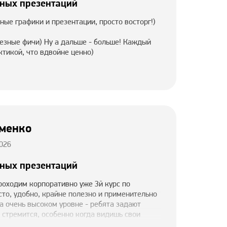
ных презентаций
ные графики и презентации, просто восторг!)
езные фичи) Ну а дальше - больше! Каждый
тикой, что вдвойне ценно)
менко
026
ных презентаций
роходим корпоративно уже 3й курс по
осто, удобно, крайне полезно и применительно
на очень высоком уровне - ребята задают
я стремится, особенно когда видишь свои
ержать! Спасибо! P. S. Клип огонь, который раз