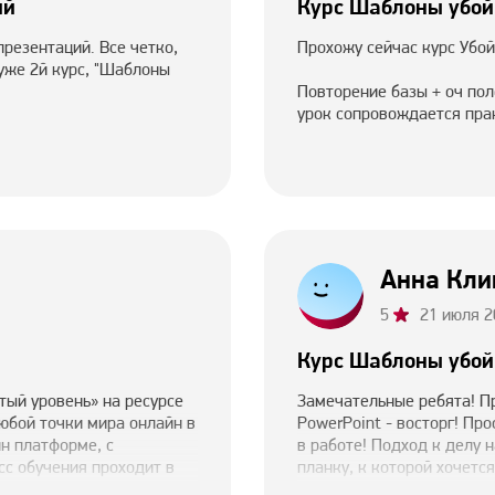
ий
Курс Шаблоны убой
резентаций. Все четко,
Прохожу сейчас курс Убой
 уже 2й курс, "Шаблоны
Повторение базы + оч пол
урок сопровождается прак
Анна Кли
5
21 июля 2
Курс Шаблоны убой
тый уровень» на ресурсе
Замечательные ребята! П
юбой точки мира онлайн в
PowerPoint - восторг! Пр
йн платформе, с
в работе! Подход к делу 
с обучения проходит в
планку, к которой хочетс
ий взгляд на
презы ДО и после!!! Так д