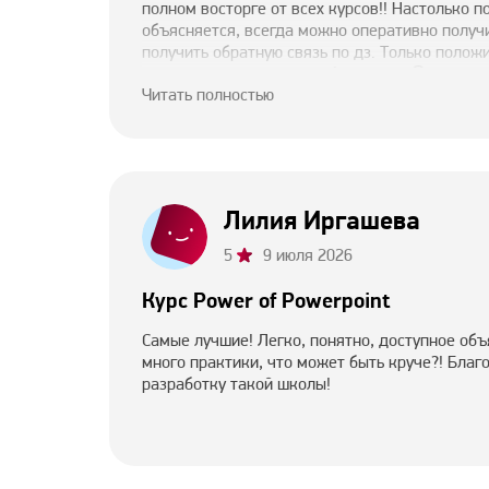
полном восторге от всех курсов!! Настолько п
объясняется, всегда можно оперативно получи
получить обратную связь по дз. Только полож
удовольствия во время обучения!! B&S, спасибо
Читать полностью
Лилия Иргашева
5
9 июля 2026
Курс Power of Powerpoint
Самые лучшие! Легко, понятно, доступное объ
много практики, что может быть круче?! Благ
разработку такой школы!