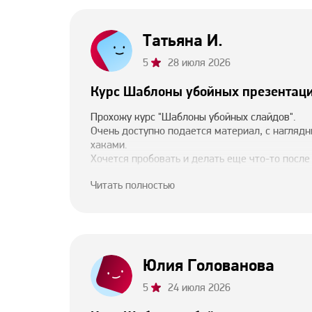
Татьяна И.
5
28 июля 2026
Курс Шаблоны убойных презентац
Прохожу курс "Шаблоны убойных слайдов".
Очень доступно подается материал, с нагляд
хаками.
Хочется пробовать и делать еще что-то после
задания позволяют не только усвоить материа
Читать полностью
дисциплинированным в освоении курса.
Юлия Голованова
5
24 июля 2026