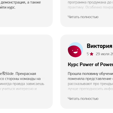
 демонстрация, а также
программа продумана до 
йти курс.
практику. Особенно понра
показала инструменты, а 
Читать полностью
визуальный стиль презент
быстрой генерации визуа
(промптов), практические
том, как адаптировать пр
Сейчас я делаю презентац
Виктория
заметно выше. Курс отлич
хочет улучшить свои навы
5
29 июля 2
рекомендую!
Курс Power of Powe
nie&Slide. Прекрасная
Прошла половину обучени
 со стороны команды на
поменяла представление 
 иногда правда зависаешь
рассказывают про тренды,
о учиться интересно и
лучше преподносить инфо
цепляла. Много практики,
Читать полностью
получила развернутые от
можно задавать вопросы 
понадобилась благодаря 