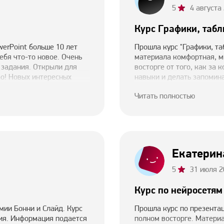
5
4 августа
Курс Графики, табл
werPoint больше 10 лет
Прошла курс "Графики, та
ебя что-то новое. Очень
материала комфортная, мн
 задания. Открыли для
восторге от того, как за
бо! Новых интересных
навыки и делать запомин
создателей, успехов и пр
Читать полностью
Екатерин
5
31 июля 2
Курс по нейросетям
мии Бонни и Слайд. Курс
Прошла курс по презентац
ия. Информация подается
полном восторге. Материа