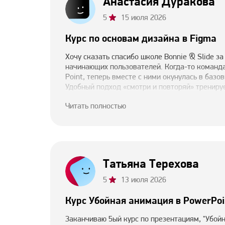
Анастасия Дуракова
5
15 июля 2026
Курс по основам дизайна в Figma
Хочу сказать спасибо школе Bonnie & Slide за
начинающих пользователей. Когда-то команд
Point, теперь вместе с ними окунулась в базов
Удобный подход «смотри и повторяй» тренируе
сложному, помогает запоминать сочетание го
Читать полностью
наращивает насмотренность.
Татьяна Терехова
5
13 июля 2026
Курс Убойная анимация в PowerPoi
Заканчиваю 5ый курс по презентациям, "Убойн