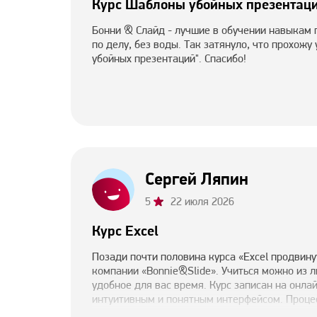
Курс Шаблоны убойных презентац
Бонни & Слайд - лучшие в обучении навыкам п
по делу, без воды. Так затянуло, что прохожу
убойных презентаций". Спасибо!
Сергей Ляпин
5
22 июля 2026
Курс Excel
Позади почти половина курса «Excel продвину
компании «Bonnie&Slide». Учиться можно из л
удобное для вас время. Курс записан на онла
интуитивным и понятным интерфейсом. Процес
игровой форме. Много полезных фишек и свеж