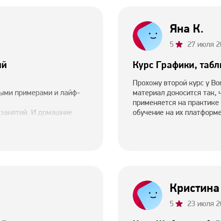
Яна К.
5
27 июля 2
ий
Курс Графики, табл
Прохожу второй курс у Bo
ными примерами и лайф-
материал доносится так,
применяется на практике
 занятий. И домашние
обучение на их платформе
л, но и быть более
Кристина
5
23 июля 2