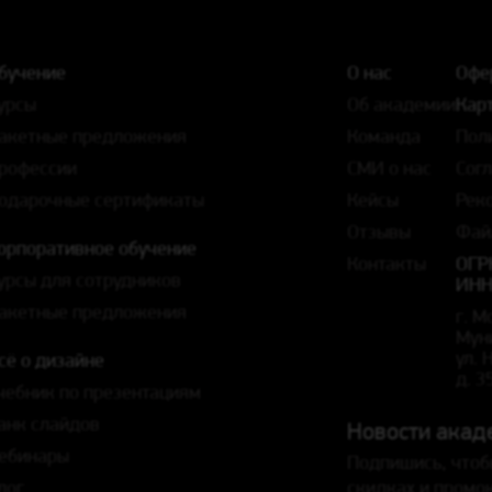
бучение
О нас
Офе
урсы
Об академии
Карт
акетные предложения
Команда
Пол
рофессии
СМИ о нас
Сог
одарочные сертификаты
Кейсы
Рек
Отзывы
Фай
орпоративное обучение
Контакты
ОГР
урсы для сотрудников
ИНН
акетные предложения
г. М
Мун
ул.
сё о дизайне
д. 3
чебник по презентациям
анк слайдов
Новости акад
ебинары
Подпишись, чтоб
лог
скидках и промо