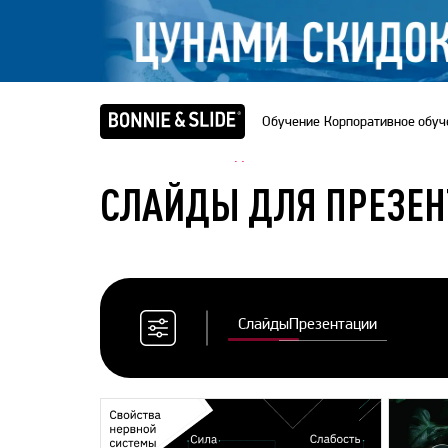
Обучение
Корпоративное обуч
Главная
/
Банк слайдов
СЛАЙДЫ ДЛЯ ПРЕЗЕН
Слайды
Презентации
Сбросить
все
фильтры
Цветовая