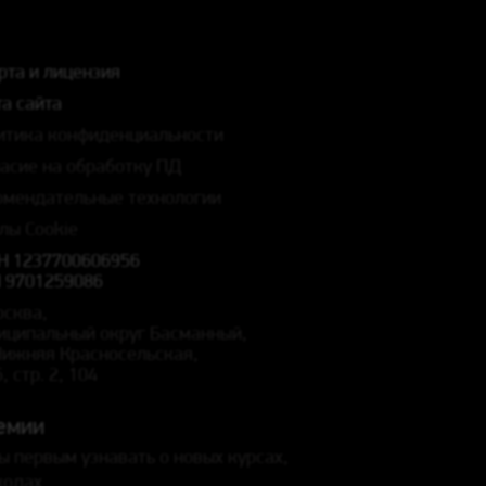
рта и лицензия
а сайта
итика конфиденциальности
ласие на обработку ПД
омендательные технологии
лы Cookie
Н 1237700606956
 9701259086
осква,
иципальный округ Басманный,
 Нижняя Красносельская,
5, стр. 2, 104
емии
ы первым узнавать о новых курсах,
кодах