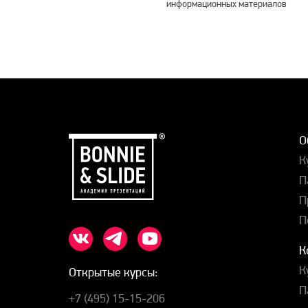
информационных материалов
О
К
П
П
П
К
К
Открытые курсы:
П
+7 (495) 15-15-206