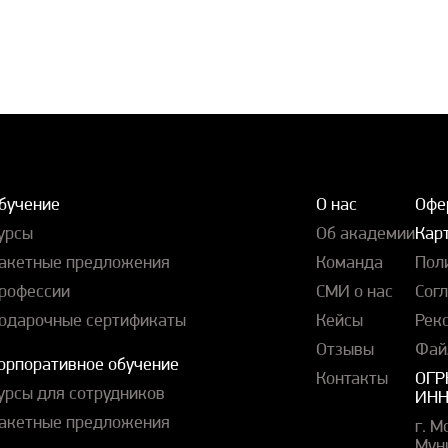
бучение
О нас
Офе
урсы
Об академии
Карт
акетные предложения
Команда
Пол
рофессии
СМИ о нас
Сог
одарочные сертификаты
Кейсы
Рек
Отзывы
Фай
орпоративное обучение
Контакты
ОГР
урсы для сотрудников
ИНН
акетные предложения
г. М
Мун