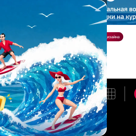
ение
О нас
Всё о дизайне
Заказать презентацию
Студия дизайна
м Разин
МАКСИМ РАЗИН