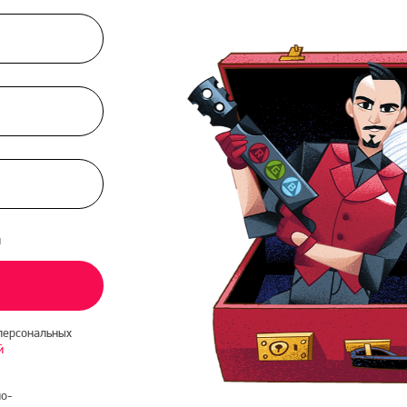
и
персональных
й
о-