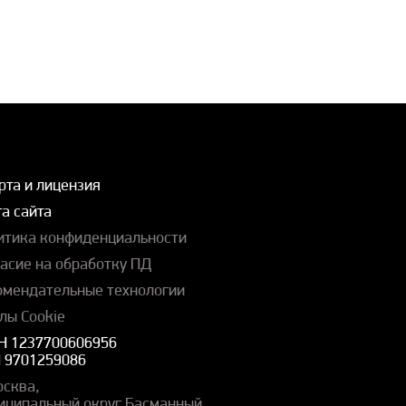
рта и лицензия
а сайта
итика конфиденциальности
ласие на обработку ПД
омендательные технологии
лы Cookie
Н 1237700606956
 9701259086
осква,
иципальный округ Басманный,