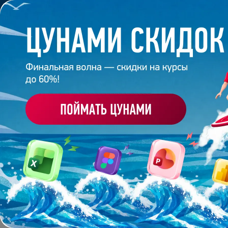
Обучение
Корпоративное обуч
Главная
/
Банк слайдов
/
Презентация 157 – Макси
ПРЕЗЕНТАЦИЯ 157 - 
Работа
студента