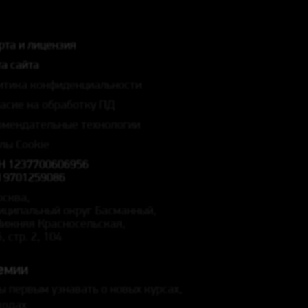
рта и лицензия
а сайта
итика конфиденциальности
ласие на обработку ПД
омендательные технологии
лы Cookie
Н 1237700606956
 9701259086
осква,
иципальный округ Басманный,
 Нижняя Красносельская,
5, стр. 2, 104
емии
ы первым узнавать о новых курсах,
кодах