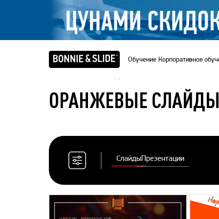
Обучение
Корпоративное обуч
Главная
/
Банк слайдов
ОРАНЖЕВЫЕ СЛАЙДЫ
Слайды
Презентации
Сбросить
все
фильтры
Цветовая