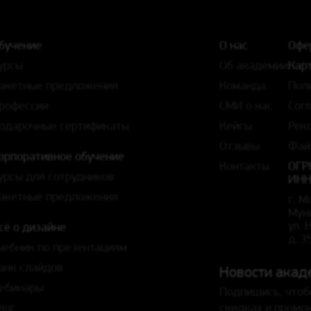
бучение
О нас
Офе
урсы
Об академии
Карт
акетные предложения
Команда
Пол
рофессии
СМИ о нас
Сог
одарочные сертификаты
Кейсы
Рек
Отзывы
Фай
орпоративное обучение
Контакты
ОГР
урсы для сотрудников
ИНН
акетные предложения
г. М
Мун
ул.
сё о дизайне
д. 3
чебник по презентациям
анк слайдов
Новости акад
ебинары
Подпишись, чтоб
лог
скидках и промо