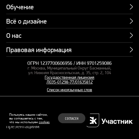
Обучение
Всё о дизайне
Курсы
Пакетные предложения
О нас
Учебник по презентациям
Профессии
Банк слайдов
Правовая информация
Об академии
Подарочные сертификаты
Вебинары
Команда
Корпоративное обучение
ОГРН 1237700606956 / ИНН 9701259086
Карта сайта
Блог
г. Москва, Муниципальный Округ Басманный,
СМИ о нас
Курсы для сотрудников
Оферта и лицензия
ул. Нижняя Красносельская, д. 35, стр. 2, 104
Студия дизайна
Государственная лицензия
Кейсы
Пакетные предложения
Л035-01298-77/01635812
Контакты
Заказать презентацию
Отзывы
Список иноязычных слов
Политика конфиденциальности
Согласие на обработку ПД
Рекомендательные технологии
© 2015–2026 Бонни и Слайд
Пользуясь нашим сайтом,
вы соглашаетесь с тем,
СОГЛАСЕН
Обучающие курсы по
что мы используем
cookies
Файлы Cookie
презентациям