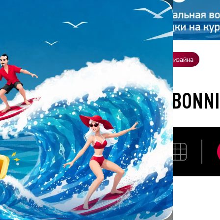
ение
О нас
Всё о дизайне
Заказать презентацию
Студия дизайна
ботана студией Bonnie&Slide
РАЗРАБОТАНА СТУДИЕЙ BONNI