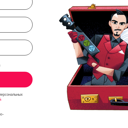
и
персональных
й
о-