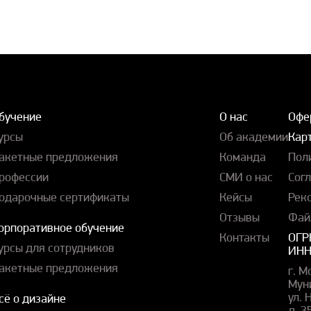
бучение
О нас
Офе
урсы
Об академии
Карт
акетные предложения
Команда
Пол
рофессии
СМИ о нас
Сог
одарочные сертификаты
Кейсы
Рек
Отзывы
Фай
орпоративное обучение
Контакты
ОГР
урсы для сотрудников
ИНН
акетные предложения
г. М
Мун
ул.
сё о дизайне
д. 3