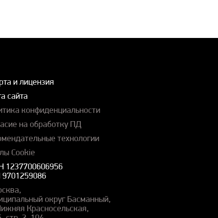
рта и лицензия
а сайта
итика конфиденциальности
ласие на обработку ПД
омендательные технологии
лы Cookie
Н 1237700606956
 9701259086
осква,
иципальный округ Басманный,
 Нижняя Красносельская,
5, стр. 2, 104