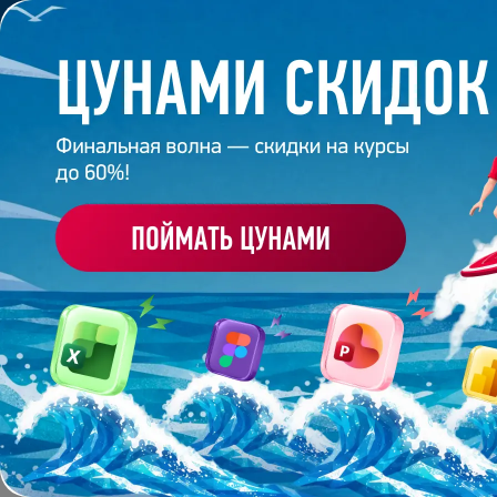
Обучение
Корпоративное обуч
Главная
/
Банк слайдов
/
Презентация 134 – Разра
ПРЕЗЕНТАЦИЯ 134 - 
Работа
эксперта