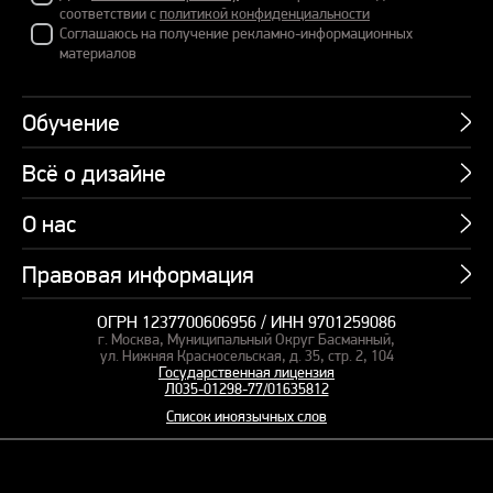
соответствии с
политикой конфиденциальности
Соглашаюсь на получение рекламно-информационных
материалов
Обучение
Всё о дизайне
Курсы
Пакетные предложения
О нас
Учебник по презентациям
Профессии
Банк слайдов
Правовая информация
Об академии
Подарочные сертификаты
Вебинары
Команда
Корпоративное обучение
ОГРН 1237700606956 / ИНН 9701259086
Карта сайта
Блог
г. Москва, Муниципальный Округ Басманный,
СМИ о нас
Курсы для сотрудников
Оферта и лицензия
ул. Нижняя Красносельская, д. 35, стр. 2, 104
Студия дизайна
Государственная лицензия
Кейсы
Пакетные предложения
Л035-01298-77/01635812
Контакты
Заказать презентацию
Отзывы
Список иноязычных слов
Политика конфиденциальности
Согласие на обработку ПД