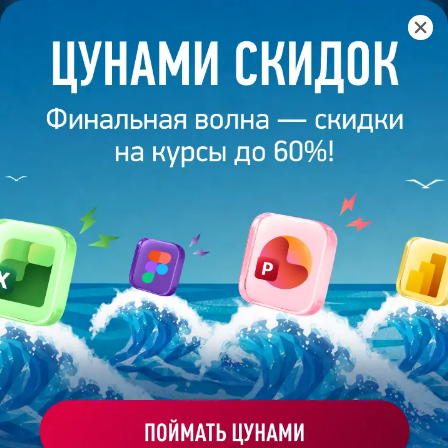
Главная
/
Банк слайдов
/
Презентация 251 – Яна Козлова
ПРЕЗЕНТАЦИЯ 251 - ЯНА
КОЗЛОВА
Моё избранное
Работа
ХОЧУ ЗАКАЗАТЬ ТАКУЮ ПРЕЗЕНТАЦИЮ
студента