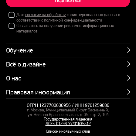
Подписаться
Даю
согласие на обработку
своих персональных данных в
соответствии с
политикой конфиденциальности
Соглашаюсь на получение рекламно-информационных
материалов
Обучение
Всё о дизайне
Курсы
Пакетные предложения
О нас
Учебник по презентациям
Профессии
Банк слайдов
Правовая информация
Об академии
Подарочные сертификаты
Вебинары
Команда
Корпоративное обучение
ОГРН 1237700606956 / ИНН 9701259086
Карта сайта
Блог
г. Москва, Муниципальный Округ Басманный,
СМИ о нас
Курсы для сотрудников
Оферта и лицензия
ул. Нижняя Красносельская, д. 35, стр. 2, 104
Студия дизайна
Государственная лицензия
Кейсы
Пакетные предложения
Л035-01298-77/01635812
Контакты
Заказать презентацию
Отзывы
Список иноязычных слов
Политика конфиденциальности