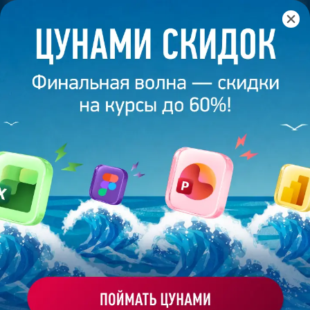
Главная
/
Банк слайдов
/
Презентация 384 – Презентация
выпускницы академии презентаций Bonnie&Slide
ПРЕЗЕНТАЦИЯ 384 -
ПРЕЗЕНТАЦИЯ ВЫПУСКНИЦЫ
АКАДЕМИИ ПРЕЗЕНТАЦИЙ
BONNIE&SLIDE
Моё избранное
Работа
ХОЧУ ЗАКАЗАТЬ ТАКУЮ ПРЕЗЕНТАЦИЮ