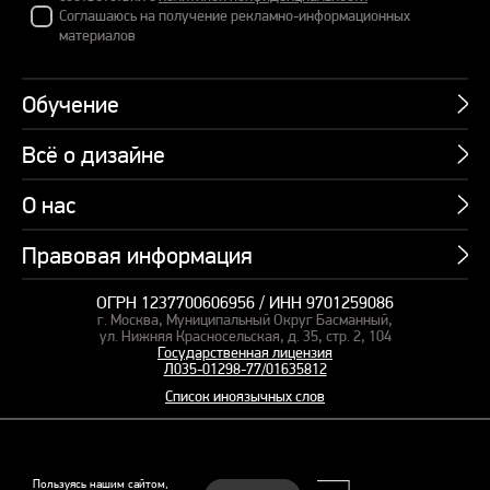
Соглашаюсь на получение рекламно-информационных
материалов
Обучение
Всё о дизайне
Курсы
Пакетные предложения
О нас
Учебник по презентациям
Профессии
Банк слайдов
Правовая информация
Об академии
Подарочные сертификаты
Вебинары
Команда
Корпоративное обучение
ОГРН 1237700606956 / ИНН 9701259086
Карта сайта
Блог
г. Москва, Муниципальный Округ Басманный,
СМИ о нас
Курсы для сотрудников
Оферта и лицензия
ул. Нижняя Красносельская, д. 35, стр. 2, 104
Студия дизайна
Государственная лицензия
Кейсы
Пакетные предложения
Л035-01298-77/01635812
Контакты
Заказать презентацию
Отзывы
Список иноязычных слов
Политика конфиденциальности
Согласие на обработку ПД
Рекомендательные технологии
© 2015–2026 Бонни и Слайд
Пользуясь нашим сайтом,