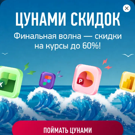
Главная
/
Банк слайдов
/
Презентация 348 – Елизавета
Тимошенко
ПРЕЗЕНТАЦИЯ 348 - ЕЛИЗАВЕТА
ТИМОШЕНКО
Моё избранное
Работа
ХОЧУ ЗАКАЗАТЬ ТАКУЮ ПРЕЗЕНТАЦИЮ
студента