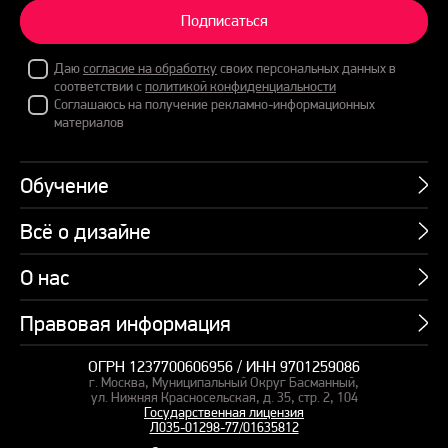
Подписаться
Даю
согласие на обработку
своих персональных данных в
соответствии с
политикой конфиденциальности
Соглашаюсь на получение рекламно-информационных
материалов
Обучение
Всё о дизайне
Курсы
Пакетные предложения
О нас
Учебник по презентациям
Профессии
Банк слайдов
Правовая информация
Об академии
Подарочные сертификаты
Вебинары
Команда
Корпоративное обучение
ОГРН 1237700606956 / ИНН 9701259086
Карта сайта
Блог
г. Москва, Муниципальный Округ Басманный,
СМИ о нас
Курсы для сотрудников
Оферта и лицензия
ул. Нижняя Красносельская, д. 35, стр. 2, 104
Студия дизайна
Государственная лицензия
Кейсы
Пакетные предложения
Л035-01298-77/01635812
Контакты
Заказать презентацию