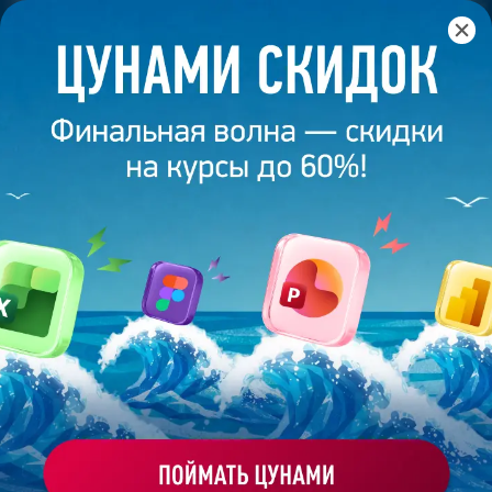
Главная
/
Банк слайдов
/
Презентация 394 – Работа
выполнена выпускником академии презентаций
Bonnie&Slide
ПРЕЗЕНТАЦИЯ 394 – РАБОТА
ВЫПОЛНЕНА ВЫПУСКНИКОМ
АКАДЕМИИ ПРЕЗЕНТАЦИЙ
BONNIE&SLIDE
Моё избранное