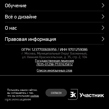
Обучение
Всё о дизайне
Курсы
Пакетные предложения
О нас
Учебник по презентациям
Профессии
Банк слайдов
Правовая информация
Об академии
Подарочные сертификаты
Вебинары
Команда
Корпоративное обучение
ОГРН 1237700606956 / ИНН 9701259086
Карта сайта
Блог
г. Москва, Муниципальный Округ Басманный,
СМИ о нас
Курсы для сотрудников
Оферта и лицензия
ул. Нижняя Красносельская, д. 35, стр. 2, 104
Студия дизайна
Государственная лицензия
Кейсы
Пакетные предложения
Л035-01298-77/01635812
Контакты
Заказать презентацию
Отзывы
Список иноязычных слов
Политика конфиденциальности
Согласие на обработку ПД
Рекомендательные технологии
© 2015–2026 Бонни и Слайд
Пользуясь нашим сайтом,
вы соглашаетесь с тем,
СОГЛАСЕН
Обучающие курсы по
что мы используем
cookies
Файлы Cookie
презентациям