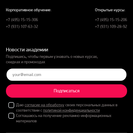
Корпоративное обучение:
Открытые курсы:
+7 (495) 15-15-306
+7 (495) 15-15-206
+7 (931) 107-63-32
+7 (931) 109-28-92
Новости академии
Подпишись, чтобы первым узнавать о новых курсах,
скидках и промокодах
Подписаться
Даю
согласие на обработку
своих персональных данных в
соответствии с
политикой конфиденциальности
Соглашаюсь на получение рекламно-информационных
материалов