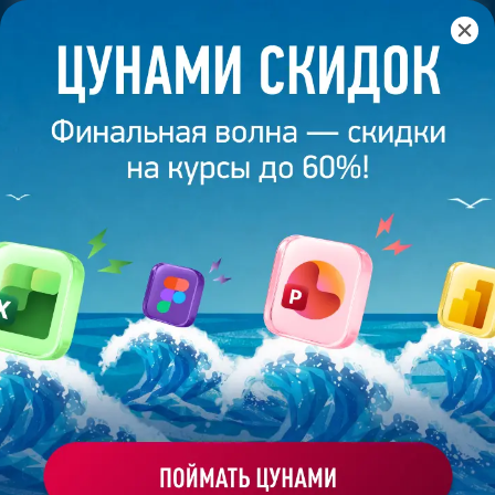
Главная
/
Банк слайдов
/
Презентация 139 – Разработана
студией Bonnie&Slide для YUG company
ПРЕЗЕНТАЦИЯ 139 -
РАЗРАБОТАНА СТУДИЕЙ
BONNIE&SLIDE ДЛЯ YUG COMPANY
Моё избранное
Работа
ХОЧУ ЗАКАЗАТЬ ТАКУЮ ПРЕЗЕНТАЦИЮ
эксперта