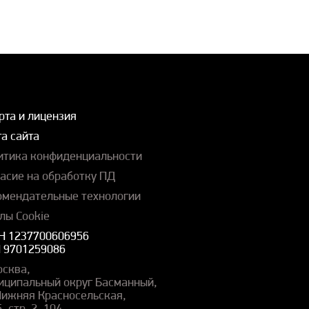
рта и лицензия
а сайта
итика конфиденциальности
ласие на обработку ПД
омендательные технологии
лы Cookie
Н 1237700606956
 9701259086
осква,
иципальный округ Басманный,
 Нижняя Красносельская,
5, стр. 2, 104