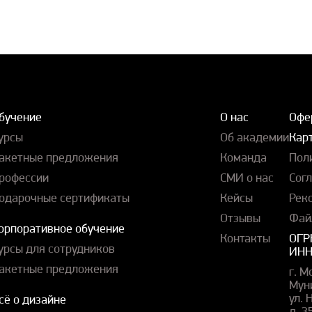
бучение
О нас
Офе
урсы
Об академии
Карт
акетные предложения
Команда
Пол
рофессии
СМИ о нас
Сог
одарочные сертификаты
Кейсы
Рек
Отзывы
Фай
орпоративное обучение
Контакты
ОГР
урсы для сотрудников
ИНН
акетные предложения
г. М
Мун
ул.
сё о дизайне
д. 3