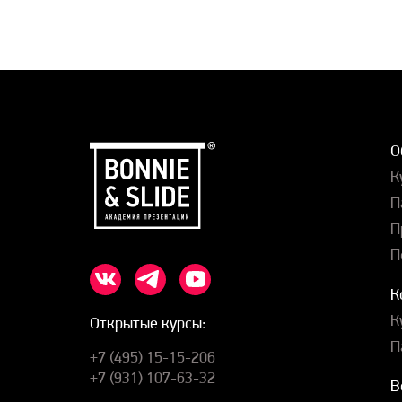
О
К
П
П
П
К
К
Открытые курсы:
П
+7 (495) 15-15-206
+7 (931) 107-63-32
В