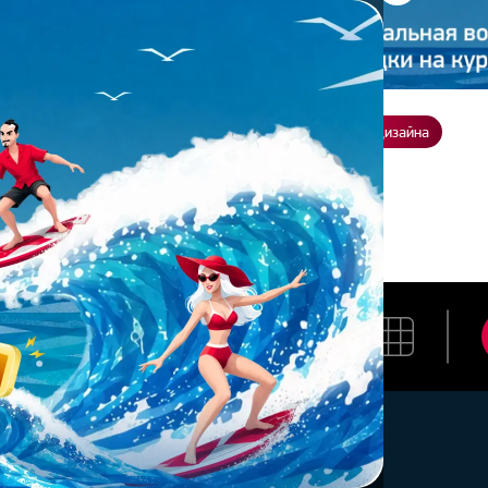
ение
О нас
Всё о дизайне
Заказать презентацию
Студия дизайна
 С.
АРЬЯ С.