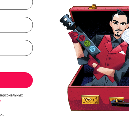
и
персональных
й
о-