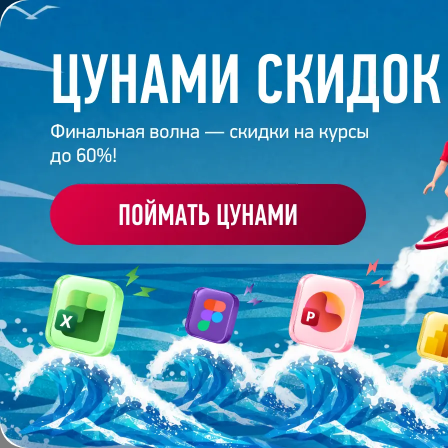
Обучение
Корпоративное обуч
Главная
/
Банк слайдов
/
Презентация 398 – Дарья
ПРЕЗЕНТАЦИЯ 398 - Д
Работа
студента