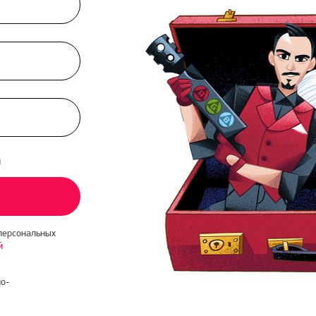
и
персональных
й
о-