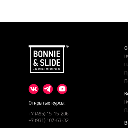
О
К
П
П
П
К
К
Открытые курсы:
П
+7 (495) 15-15-206
+7 (931) 107-63-32
В