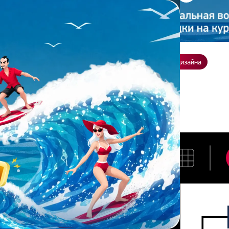
ение
О нас
Всё о дизайне
Заказать презентацию
Студия дизайна
 Т.
АРИЯ Т.