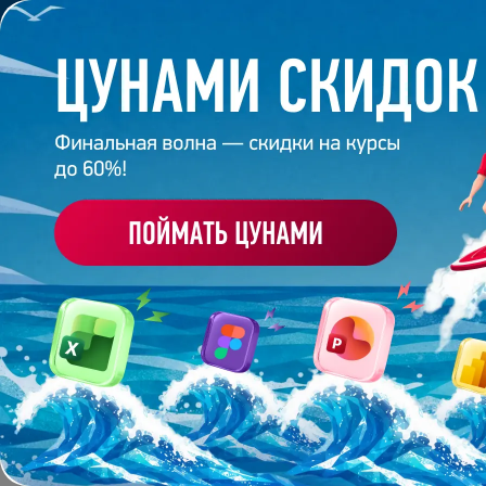
Обучение
Корпоративное обуч
Главная
/
Банк слайдов
/
Презентация 400 – Мария
ПРЕЗЕНТАЦИЯ 400 - М
Работа
студента