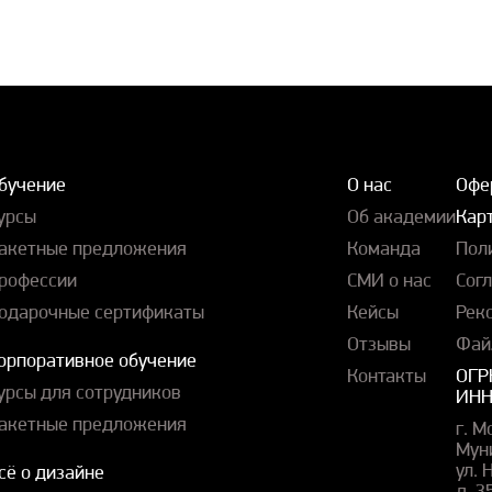
бучение
О нас
Офе
урсы
Об академии
Карт
акетные предложения
Команда
Пол
рофессии
СМИ о нас
Сог
одарочные сертификаты
Кейсы
Рек
Отзывы
Фай
орпоративное обучение
Контакты
ОГР
урсы для сотрудников
ИНН
акетные предложения
г. М
Мун
ул.
сё о дизайне
д. 3