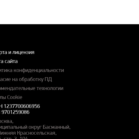
рта и лицензия
а сайта
итика конфиденциальности
ласие на обработку ПД
омендательные технологии
лы Cookie
Н 1237700606956
 9701259086
осква,
иципальный округ Басманный,
 Нижняя Красносельская,
5, стр. 2, 104