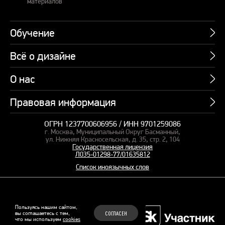
материалов
Обучение
Всё о дизайне
Курсы
Пакетные предложения
О нас
Учебник по презентациям
Профессии
Банк слайдов
Правовая информация
Об академии
Подарочные сертификаты
Вебинары
Команда
Корпоративное обучение
ОГРН 1237700606956 / ИНН 9701259086
Карта сайта
Блог
г. Москва, Муниципальный Округ Басманный,
СМИ о нас
Курсы для сотрудников
Оферта и лицензия
ул. Нижняя Красносельская, д. 35, стр. 2, 104
Студия дизайна
Государственная лицензия
Кейсы
Пакетные предложения
Л035-01298-77/01635812
Контакты
Заказать презентацию
Отзывы
Список иноязычных слов
Политика конфиденциальности
Согласие на обработку ПД
Рекомендательные технологии
© 2015–2026 Бонни и Слайд
Пользуясь нашим сайтом,
вы соглашаетесь с тем,
СОГЛАСЕН
Обучающие курсы по
что мы используем
cookies
Файлы Cookie