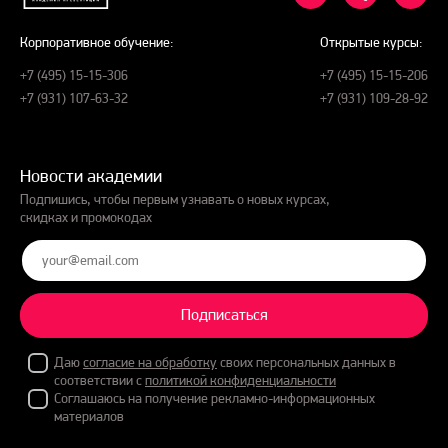
Корпоративное обучение:
Открытые курсы:
+7 (495) 15-15-306
+7 (495) 15-15-206
+7 (931) 107-63-32
+7 (931) 109-28-92
Новости академии
Подпишись, чтобы первым узнавать о новых курсах,
скидках и промокодах
Подписаться
Даю
согласие на обработку
своих персональных данных в
соответствии с
политикой конфиденциальности
Соглашаюсь на получение рекламно-информационных
материалов