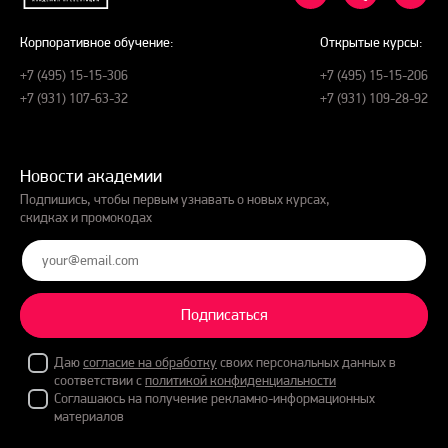
Корпоративное обучение:
Открытые курсы:
+7 (495) 15-15-306
+7 (495) 15-15-206
+7 (931) 107-63-32
+7 (931) 109-28-92
Новости академии
Подпишись, чтобы первым узнавать о новых курсах,
скидках и промокодах
Подписаться
Даю
согласие на обработку
своих персональных данных в
соответствии с
политикой конфиденциальности
Соглашаюсь на получение рекламно-информационных
материалов