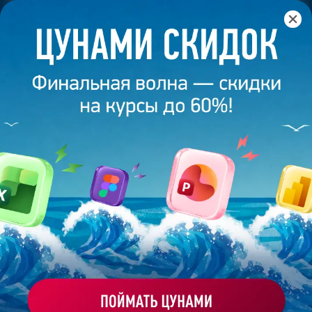
Главная
/
Банк слайдов
/
Презентация 457 – Работа
выполнена выпускником академии презентаций
Bonnie&Slide
ПРЕЗЕНТАЦИЯ 457 - РАБОТА
ВЫПОЛНЕНА ВЫПУСКНИКОМ
АКАДЕМИИ ПРЕЗЕНТАЦИЙ
BONNIE&SLIDE
Моё избранное