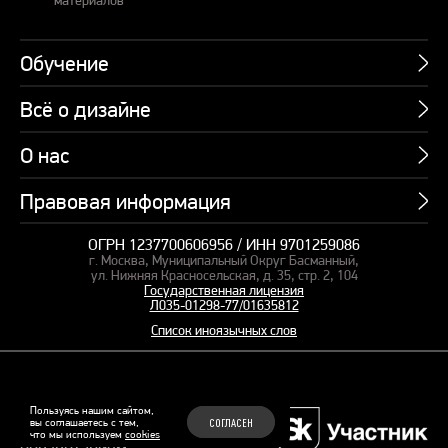
Обучение
Всё о дизайне
Курсы
Пакетные предложения
О нас
Учебник по презентациям
Профессии
Банк слайдов
Правовая информация
Об академии
Подарочные сертификаты
Вебинары
Команда
Корпоративное обучение
ОГРН 1237700606956 / ИНН 9701259086
Карта сайта
Блог
г. Москва, Муниципальный Округ Басманный,
СМИ о нас
Курсы для сотрудников
Оферта и лицензия
ул. Нижняя Красносельская, д. 35, стр. 2, 104
Студия дизайна
Государственная лицензия
Кейсы
Пакетные предложения
Л035-01298-77/01635812
Контакты
Заказать презентацию
Отзывы
Список иноязычных слов
Политика конфиденциальности
Согласие на обработку ПД
Рекомендательные технологии
© 2015–2026 Бонни и Слайд
Пользуясь нашим сайтом,
вы соглашаетесь с тем,
СОГЛАСЕН
Обучающие курсы по
что мы используем
cookies
Файлы Cookie
презентациям