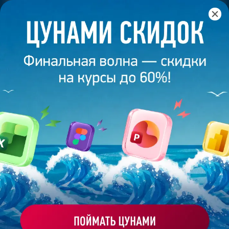
Главная
/
Банк слайдов
/
Презентация 47 – Разработана
студией Bonnie&Slide для Сети кафе “Братья Караваевы”
ПРЕЗЕНТАЦИЯ 47 - РАЗРАБОТАНА
СТУДИЕЙ BONNIE&SLIDE ДЛЯ
СЕТИ КАФЕ "БРАТЬЯ
КАРАВАЕВЫ"
Моё избранное
Работа
ХОЧУ ЗАКАЗАТЬ ТАКУЮ ПРЕЗЕНТАЦИЮ
эксперта