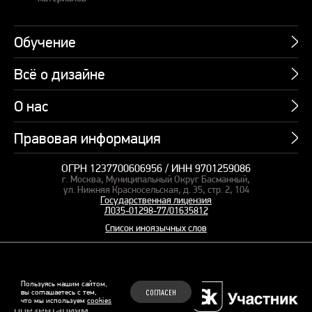
Обучение
Всё о дизайне
Курсы
Пакетные предложения
О нас
Учебник по презентациям
Профессии
Банк слайдов
Правовая информация
Об академии
Подарочные сертификаты
Вебинары
Команда
Корпоративное обучение
ОГРН 1237700606956 / ИНН 9701259086
Карта сайта
Блог
г. Москва, Муниципальный Округ Басманный,
СМИ о нас
Курсы для сотрудников
Оферта и лицензия
ул. Нижняя Красносельская, д. 35, стр. 2, 104
Студия дизайна
Государственная лицензия
Кейсы
Пакетные предложения
Л035-01298-77/01635812
Контакты
Заказать презентацию
Отзывы
Список иноязычных слов
Политика конфиденциальности
Согласие на обработку ПД
Рекомендательные технологии
© 2015–2026 Бонни и Слайд
Пользуясь нашим сайтом,
вы соглашаетесь с тем,
СОГЛАСЕН
Обучающие курсы по
что мы используем
cookies
Файлы Cookie
презентациям