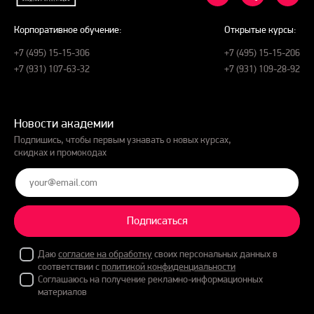
Корпоративное обучение:
Открытые курсы:
+7 (495) 15-15-306
+7 (495) 15-15-206
+7 (931) 107-63-32
+7 (931) 109-28-92
Новости академии
Подпишись, чтобы первым узнавать о новых курсах,
скидках и промокодах
Подписаться
Даю
согласие на обработку
своих персональных данных в
соответствии с
политикой конфиденциальности
Соглашаюсь на получение рекламно-информационных
материалов