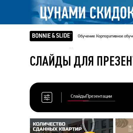
Обучение
Корпоративное обуч
Главная
/
Банк слайдов
СЛАЙДЫ ДЛЯ ПРЕЗЕ
Слайды
Презентации
Сбросить
все
фильтры
Цветовая