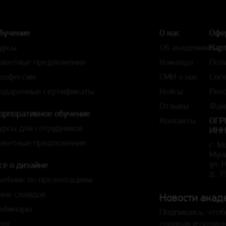
бучение
О нас
Офе
урсы
Об академии
Карт
акетные предложения
Команда
Пол
рофессии
СМИ о нас
Сог
одарочные сертификаты
Кейсы
Рек
Отзывы
Фай
орпоративное обучение
Контакты
ОГР
урсы для сотрудников
ИНН
акетные предложения
г. М
Мун
ул.
сё о дизайне
д. 3
чебник по презентациям
анк слайдов
Новости акад
ебинары
Подпишись, чтоб
лог
скидках и промо