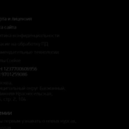
рта и лицензия
а сайта
итика конфиденциальности
ласие на обработку ПД
омендательные технологии
лы Cookie
Н 1237700606956
 9701259086
осква,
иципальный округ Басманный,
 Нижняя Красносельская,
5, стр. 2, 104
емии
ы первым узнавать о новых курсах,
кодах