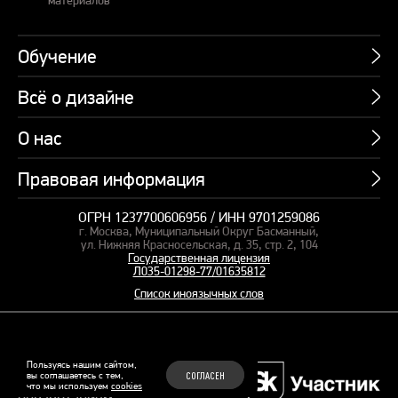
Обучение
Всё о дизайне
Курсы
Пакетные предложения
О нас
Учебник по презентациям
Профессии
Банк слайдов
Правовая информация
Об академии
Подарочные сертификаты
Вебинары
Команда
Корпоративное обучение
ОГРН 1237700606956 / ИНН 9701259086
Карта сайта
Блог
г. Москва, Муниципальный Округ Басманный,
СМИ о нас
Курсы для сотрудников
Оферта и лицензия
ул. Нижняя Красносельская, д. 35, стр. 2, 104
Студия дизайна
Государственная лицензия
Кейсы
Пакетные предложения
Л035-01298-77/01635812
Контакты
Заказать презентацию
Отзывы
Список иноязычных слов
Политика конфиденциальности
Согласие на обработку ПД
Рекомендательные технологии
© 2015–2026 Бонни и Слайд
Пользуясь нашим сайтом,
вы соглашаетесь с тем,
СОГЛАСЕН
Обучающие курсы по
что мы используем
cookies
Файлы Cookie
презентациям