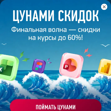
Главная
/
Банк слайдов
/
Презентация 549 – Работа
выполнена выпускником академии презентаций
Bonnie&Slide
ПРЕЗЕНТАЦИЯ 549 - РАБОТА
ВЫПОЛНЕНА ВЫПУСКНИКОМ
АКАДЕМИИ ПРЕЗЕНТАЦИЙ
BONNIE&SLIDE
Моё избранное