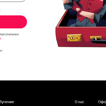
и
персональных
й
о-
бучение
О нас
Офе