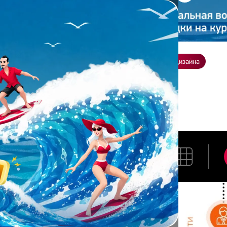
ение
О нас
Всё о дизайне
Заказать презентацию
Студия дизайна
пи П.
ИРАРПИ П.