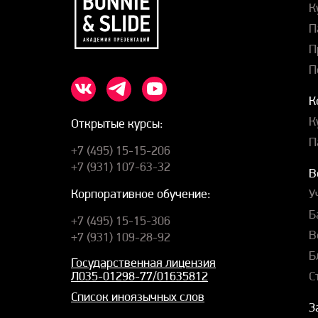
К
П
П
П
К
К
Открытые курсы:
П
+7 (495) 15-15-206
+7 (931) 107-63-32
В
У
Корпоративное обучение:
Б
+7 (495) 15-15-306
В
+7 (931) 109-28-92
Б
Государственная лицензия
С
Л035-01298-77/01635812
Список иноязычных слов
З