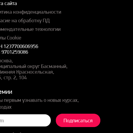
а сайта
итика конфиденциальности
ласие на обработку ПД
омендательные технологии
лы Cookie
Н 1237700606956
 9701259086
осква,
иципальный округ Басманный,
 Нижняя Красносельская,
5, стр. 2, 104
емии
ы первым узнавать о новых курсах,
кодах
Подписаться