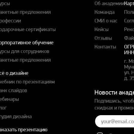
урсы
Об академии
Карт
акетные предложения
Команда
Пол
рофессии
СМИ о нас
Сог
одарочные сертификаты
Кейсы
Рек
Отзывы
Фай
орпоративное обучение
Контакты
ОГР
урсы для сотрудников
ИНН
акетные предложения
г. М
Мун
ул.
сё о дизайне
д. 3
чебник по презентациям
анк слайдов
Новости акад
ебинары
Подпишись, чтоб
лог
скидках и промо
тудия дизайна
аказать презентацию