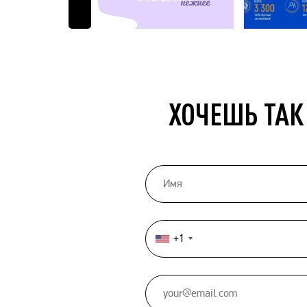
ХОЧЕШЬ ТАК
+1
United
States
+1