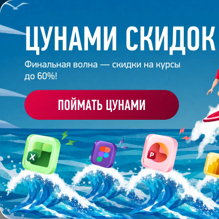
Обучение
Корпоративное обуч
Главная
/
Банк слайдов
/
Презентация 607 – Сирар
ПРЕЗЕНТАЦИЯ 607 - С
Работа
студента