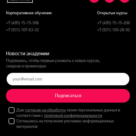
Корпоративное обучение:
Открытые курсы:
+7 (495) 15-15-306
+7 (495) 15-15-206
+7 (931) 107-63-32
+7 (931) 109-28-92
Новости академии
Подпишись, чтобы первым узнавать о новых курсах,
скидках и промокодах
Подписаться
Даю
согласие на обработку
своих персональных данных в
соответствии с
политикой конфиденциальности
Соглашаюсь на получение рекламно-информационных
материалов