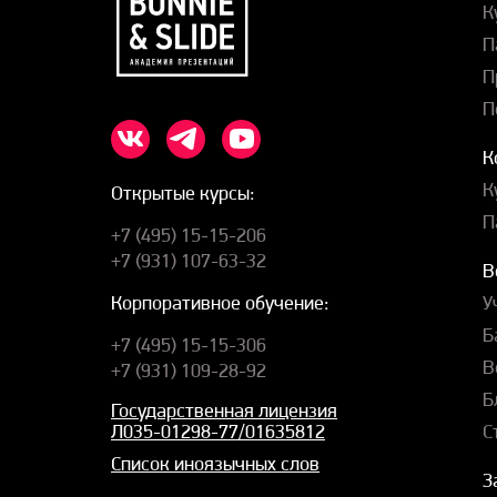
К
П
П
П
К
К
Открытые курсы:
П
+7 (495) 15-15-206
+7 (931) 107-63-32
В
У
Корпоративное обучение:
Б
+7 (495) 15-15-306
В
+7 (931) 109-28-92
Б
Государственная лицензия
С
Л035-01298-77/01635812
Список иноязычных слов
З