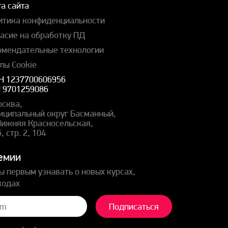
а сайта
итика конфиденциальности
ласие на обработку ПД
омендательные технологии
лы Cookie
Н 1237700606956
 9701259086
осква,
иципальный округ Басманный,
 Нижняя Красносельская,
5, стр. 2, 104
емии
ы первым узнавать о новых курсах,
кодах
Подписаться