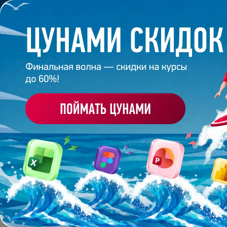
Обучение
Корпоративное обуч
Главная
/
Банк слайдов
/
Презентация 611 – Михаи
ПРЕЗЕНТАЦИЯ 611 - М
Работа
студента