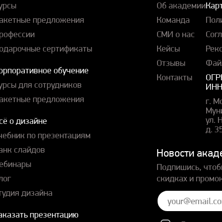
урсы
Об академии
Карт
акетные предложения
Команда
Пол
рофессии
СМИ о нас
Сог
одарочные сертификаты
Кейсы
Рек
Отзывы
Фай
орпоративное обучение
Контакты
ОГР
урсы для сотрудников
ИНН
акетные предложения
г. М
Мун
ул.
сё о дизайне
д. 3
чебник по презентациям
анк слайдов
Новости акад
ебинары
Подпишись, чтоб
лог
скидках и промо
тудия дизайна
аказать презентацию