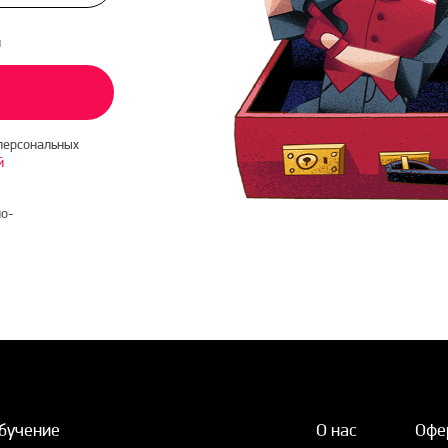
и
персональных
й
о-
бучение
О нас
Офе