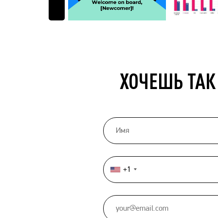
ХОЧЕШЬ ТАК
+1
United
States
+1