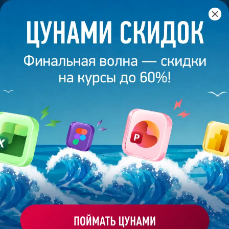
Главная
/
Банк слайдов
/
Презентация 63 – Выпускник
академии презентаций
ПРЕЗЕНТАЦИЯ 63 - ВЫПУСКНИК
АКАДЕМИИ ПРЕЗЕНТАЦИЙ
Моё избранное
Работа
ХОЧУ ЗАКАЗАТЬ ТАКУЮ ПРЕЗЕНТАЦИЮ
студента