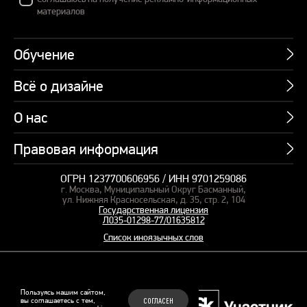
материалов
Обучение
Всё о дизайне
Курсы
Пакетные предложения
О нас
Учебник по презентациям
Профессии
Банк слайдов
Правовая информация
Об академии
Подарочные сертификаты
Вебинары
Команда
Корпоративное обучение
ОГРН 1237700606956 / ИНН 9701259086
Карта сайта
Блог
г. Москва, Муниципальный Округ Басманный,
СМИ о нас
Курсы для сотрудников
Оферта и лицензия
ул. Нижняя Красносельская, д. 35, стр. 2, 104
Студия дизайна
Государственная лицензия
Кейсы
Пакетные предложения
Л035-01298-77/01635812
Контакты
Заказать презентацию
Отзывы
Список иноязычных слов
Политика конфиденциальности
Согласие на обработку ПД
Рекомендательные технологии
© 2015–2026 Бонни и Слайд
Пользуясь нашим сайтом,
вы соглашаетесь с тем,
СОГЛАСЕН
Обучающие курсы по